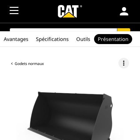
person
SEARCH
search
Avantages
Spécifications
Outils
Présentation
more_vert
Godets normaux