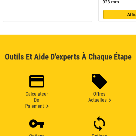
923 mm
Affi
Outils Et Aide D'experts À Chaque Étape
Calculateur
Offres
De
Actuelles
Paiement