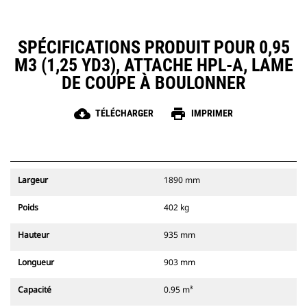
SPÉCIFICATIONS PRODUIT POUR 0,95
M3 (1,25 YD3), ATTACHE HPL-A, LAME
DE COUPE À BOULONNER
cloud_download
print
TÉLÉCHARGER
IMPRIMER
Largeur
1890 mm
Poids
402 kg
Hauteur
935 mm
Longueur
903 mm
Capacité
0.95 m³