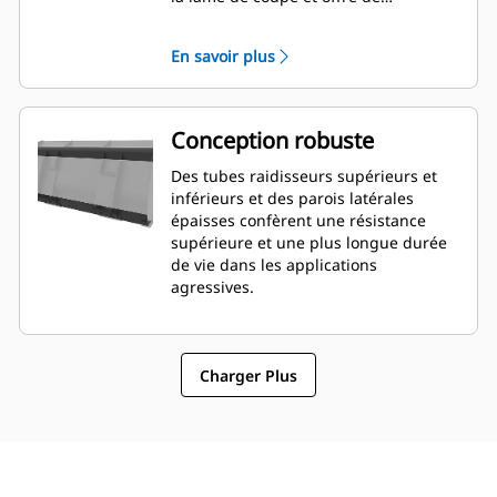
meilleures capacités de nivellement.
L'orientation et le placement de la
En savoir plus
lame peuvent être plus faciles à
évaluer depuis la cabine.
Conception robuste
Des tubes raidisseurs supérieurs et
inférieurs et des parois latérales
épaisses confèrent une résistance
supérieure et une plus longue durée
de vie dans les applications
agressives.
Charger Plus