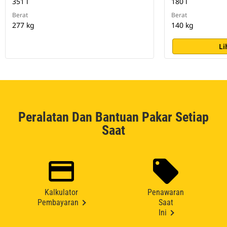
351 l
180 l
Berat
Berat
277 kg
140 kg
Li
Peralatan Dan Bantuan Pakar Setiap
Saat
Kalkulator
Penawaran
Pembayaran
Saat
Ini