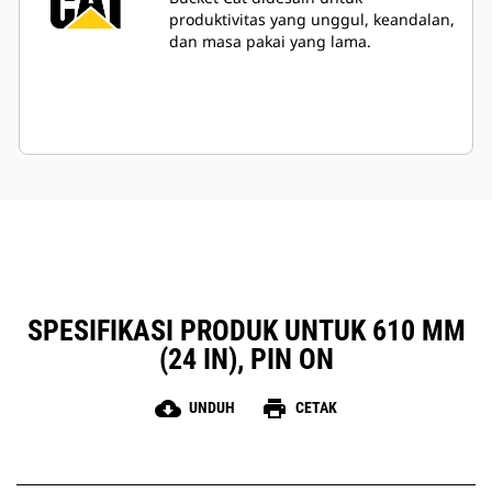
produktivitas yang unggul, keandalan,
dan masa pakai yang lama.
SPESIFIKASI PRODUK UNTUK 610 MM
(24 IN), PIN ON
cloud_download
print
UNDUH
CETAK