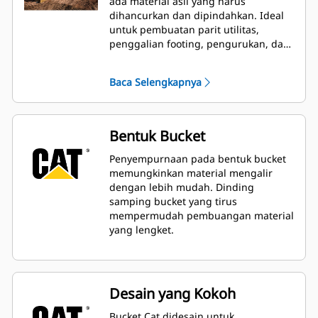
ada material asli yang harus
dihancurkan dan dipindahkan. Ideal
untuk pembuatan parit utilitas,
penggalian footing, pengurukan, dan
penggalian umum dalam aplikasi
konstruksi, pembuatan lanskap, dan
Baca Selengkapnya
utilitas.
Bentuk Bucket
Penyempurnaan pada bentuk bucket
memungkinkan material mengalir
dengan lebih mudah. Dinding
samping bucket yang tirus
mempermudah pembuangan material
yang lengket.
Desain yang Kokoh
Bucket Cat didesain untuk