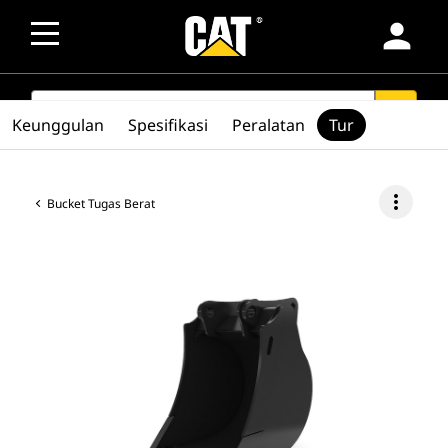
person
SEARCH
search
Keunggulan
Spesifikasi
Peralatan
Tur
more_vert
Bucket Tugas Berat