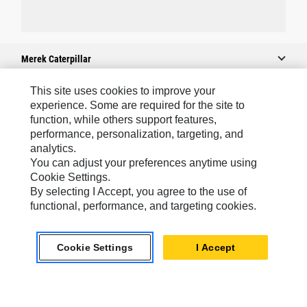
Merek Caterpillar
This site uses cookies to improve your
experience. Some are required for the site to
Caterpillar.com
function, while others support features,
performance, personalization, targeting, and
Hubungi Caterpillar
analytics.
Preferensi Pemasaran Saya
You can adjust your preferences anytime using
Cookie Settings.
Peta Situs
By selecting I Accept, you agree to the use of
Cookie Settings
functional, performance, and targeting cookies.
Hukum
Cookie Settings
I Accept
Privasi
Asia Tenggara
© 2026 Caterpillar. Hak Dilindungi UU.