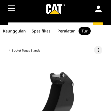
person
SEARCH
search
Keunggulan
Spesifikasi
Peralatan
Tur
more_vert
Bucket Tugas Standar