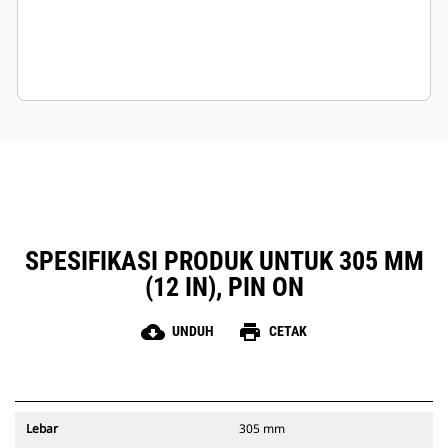
SPESIFIKASI PRODUK UNTUK 305 MM
(12 IN), PIN ON
cloud_download
print
UNDUH
CETAK
Lebar
305 mm