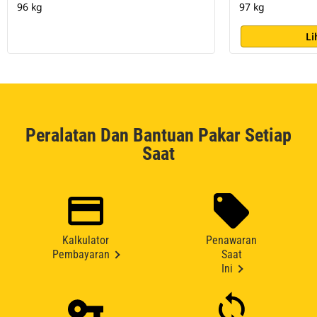
96 kg
97 kg
Li
Peralatan Dan Bantuan Pakar Setiap
Saat
Kalkulator
Penawaran
Pembayaran
Saat
Ini