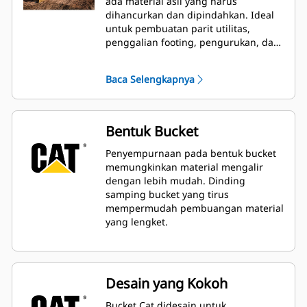
ada material asli yang harus
dihancurkan dan dipindahkan. Ideal
untuk pembuatan parit utilitas,
penggalian footing, pengurukan, dan
penggalian umum dalam aplikasi
konstruksi, pembuatan lanskap, dan
Baca Selengkapnya
utilitas.
Bentuk Bucket
Penyempurnaan pada bentuk bucket
memungkinkan material mengalir
dengan lebih mudah. Dinding
samping bucket yang tirus
mempermudah pembuangan material
yang lengket.
Desain yang Kokoh
Bucket Cat didesain untuk