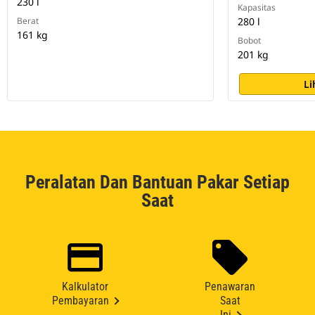
230 l
Kapasitas
Berat
280 l
161 kg
Bobot
201 kg
Li
Peralatan Dan Bantuan Pakar Setiap
Saat
Kalkulator
Penawaran
Pembayaran
Saat
Ini