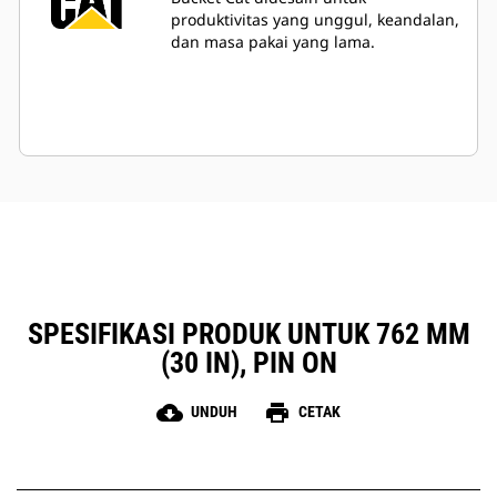
produktivitas yang unggul, keandalan,
dan masa pakai yang lama.
SPESIFIKASI PRODUK UNTUK 762 MM
(30 IN), PIN ON
cloud_download
print
UNDUH
CETAK