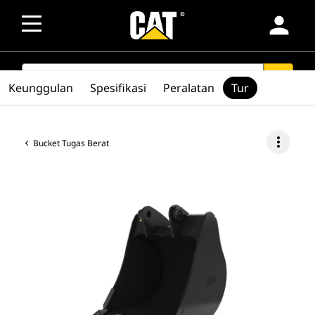
person
SEARCH
search
Keunggulan
Spesifikasi
Peralatan
Tur
more_vert
Bucket Tugas Berat