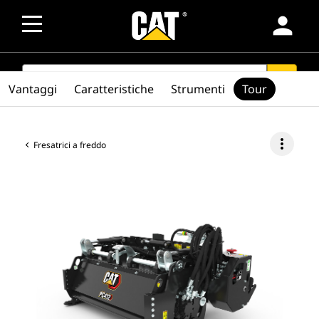
person
SEARCH
search
Vantaggi
Caratteristiche
Strumenti
Tour
more_vert
Fresatrici a freddo