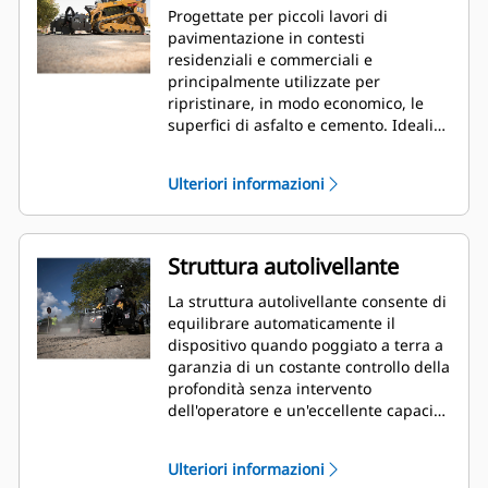
Progettate per piccoli lavori di
pavimentazione in contesti
residenziali e commerciali e
principalmente utilizzate per
ripristinare, in modo economico, le
superfici di asfalto e cemento. Ideali
per eliminare le imperfezioni prima di
rilavorare una superficie, rimuovere la
Ulteriori informazioni
pavimentazione deteriorata e
rimuovere la segnaletica orizzontale,
possono essere utilizzate per lavori in
cui l'uso di fresatrici dedicate è
Struttura autolivellante
limitato.
La struttura autolivellante consente di
equilibrare automaticamente il
dispositivo quando poggiato a terra a
garanzia di un costante controllo della
profondità senza intervento
dell'operatore e un'eccellente capacità
di carico.
Ulteriori informazioni