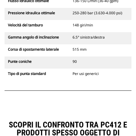
Flusso idraulico ottimale
136-150 L/min (36-40 gpm)
Pressione idraulica ottimale
250-280 bar (3.630-4.000 psi)
Velocità del tamburo
148 giri/min
Gamma angolo di inclinazione
6.5° sinistra/destra
Corsa di spostamento laterale
515 mm
Punte coniche
90
Tipo di punta standard
Per usi generici
SCOPRI IL CONFRONTO TRA PC412 E
PRODOTTI SPESSO OGGETTO DI