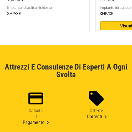
Impianto idraulico richiesto
Impianto idraulico r
XHP/XE
XHP/XE
Visual
Attrezzi E Consulenze Di Esperti A Ogni
Svolta
Calcola
Offerte
Il
Correnti
Pagamento