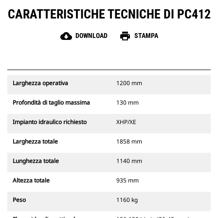
CARATTERISTICHE TECNICHE DI PC412
cloud_download
print
DOWNLOAD
STAMPA
Larghezza operativa
1200 mm
Profondità di taglio massima
130 mm
Impianto idraulico richiesto
XHP/XE
Larghezza totale
1858 mm
Lunghezza totale
1140 mm
Altezza totale
935 mm
Peso
1160 kg