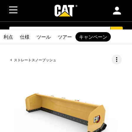
person
SEARCH
search
利点
仕様
ツール
ツアー
キャンペーン
more_vert
ストレートスノープッシュ