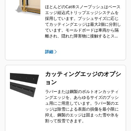
ほとんどのCat®スノープッシュはベース
エッジ組込式トリップエッジシステムを
採用しています。プッシュサイズに応じ
てカッティングエッジは最大2個に分割し
ています。モールドボードは車両から隔
離され、隠れた障害物に接触するとスプ
リングで戻されるため、スノープッシュ
と車両の損傷リスクを最低限に抑えま
詳細
す。スキッドステアカプラを利用するす
べてのモデルに適合する、2.6 m（8
ft）、3.2 m（10 ft）、3.8 m（12 ft）サ
イズには、トリップ式ラバー製カッティ
カッティングエッジのオプシ
ングエッジのオプションはご用意してい
ョン
ません。
ラバーまたは鋼製のボルトオンカッティ
ングエッジを、あらゆるサイズのプッシ
ュ用にご用意しています。ラバー製のエ
ッジは除雪による表面の損傷を最小限に
抑え、鋼製のエッジは固まった雪や氷を
割って投雪できます。