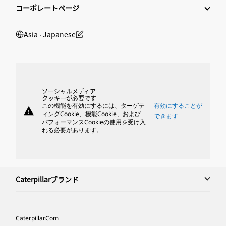
コーポレートページ
Asia ‧ Japanese
ソーシャルメディア
クッキーが必要です
この機能を有効にするには、ターゲテ
有効にすることが
warning
ィングCookie、機能Cookie、および
できます
パフォーマンスCookieの使用を受け入
れる必要があります。
Caterpillarブランド
Caterpillar.com