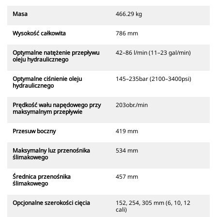
Masa
466.29 kg
Wysokość całkowita
786 mm
Optymalne natężenie przepływu
42–86 l/min (11–23 gal/min)
oleju hydraulicznego
Optymalne ciśnienie oleju
145–235bar (2100–3400psi)
hydraulicznego
Prędkość wału napędowego przy
203obr./min
maksymalnym przepływie
Przesuw boczny
419 mm
Maksymalny luz przenośnika
534 mm
ślimakowego
Średnica przenośnika
457 mm
ślimakowego
Opcjonalne szerokości cięcia
152, 254, 305 mm (6, 10, 12
cali)