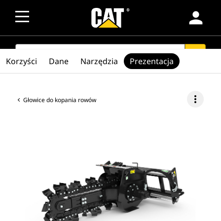
person
SEARCH
search
Korzyści
Dane
Narzędzia
Prezentacja
more_vert
Głowice do kopania rowów