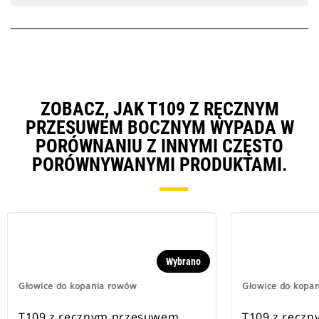
ZOBACZ, JAK T109 Z RĘCZNYM
PRZESUWEM BOCZNYM WYPADA W
PORÓWNANIU Z INNYMI CZĘSTO
PORÓWNYWANYMI PRODUKTAMI.
Wybrano
Głowice do kopania rowów
Głowice do kopa
T109 z ręcznym przesuwem
T109 z ręcz