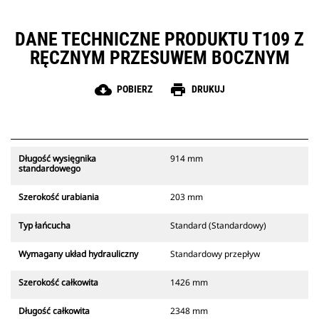
DANE TECHNICZNE PRODUKTU T109 Z
RĘCZNYM PRZESUWEM BOCZNYM
cloud_download
print
POBIERZ
DRUKUJ
Długość wysięgnika
914 mm
standardowego
Szerokość urabiania
203 mm
Typ łańcucha
Standard (Standardowy)
Wymagany układ hydrauliczny
Standardowy przepływ
Szerokość całkowita
1426 mm
Długość całkowita
2348 mm