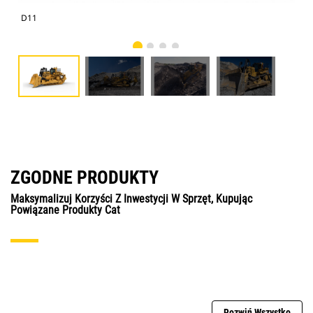
D11
Spy
ZGODNE PRODUKTY
Maksymalizuj Korzyści Z Inwestycji W Sprzęt, Kupując
Powiązane Produkty Cat
Rozwiń Wszystko