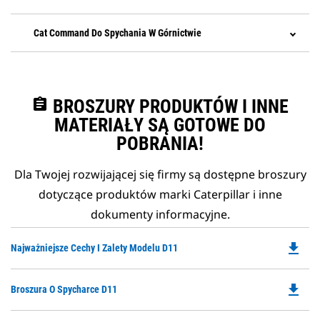
Cat Command Do Spychania W Górnictwie
assignment
BROSZURY PRODUKTÓW I INNE
MATERIAŁY SĄ GOTOWE DO
POBRANIA!
Dla Twojej rozwijającej się firmy są dostępne broszury
dotyczące produktów marki Caterpillar i inne
dokumenty informacyjne.
file_download
Do
Najważniejsze Cechy I Zalety Modelu D11
P
O
file_download
Do
Broszura O Spycharce D11
in
P
a
O