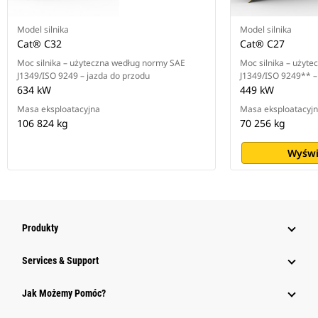
Model silnika
Model silnika
Cat® C32
Cat® C27
Moc silnika – użyteczna według normy SAE
Moc silnika – użyt
J1349/ISO 9249 – jazda do przodu
J1349/ISO 9249** –
634 kW
449 kW
Masa eksploatacyjna
Masa eksploatacyj
106 824 kg
70 256 kg
Wyświ
Produkty
Services & Support
Jak Możemy Pomóc?