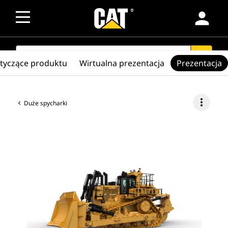
person
SEARCH
search
otyczące produktu
Wirtualna prezentacja
Prezentacja
more_vert
Duże spycharki