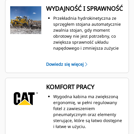
WYDAJNOŚĆ I SPRAWNOŚĆ
Przekładnia hydrokinetyczna ze
sprzęgłem stojana automatycznie
zwalnia stojan, gdy moment
obrotowy nie jest potrzebny, co
zwiększa sprawność układu
napędowego i zmniejsza zużycie
paliwa.
Duża moc podczas cofania
Dowiedz się więcej
przyspiesza nieproduktywną jazdę,
pozwalając na skrócenie czasu
trwania cyklu i zwiększenie
produktywności nawet o 8%.
KOMFORT PRACY
Wysokowydajny układ hydrauliczny
z funkcją wykrywania obciążenia
Wygodna kabina ma zwiększoną
poprawia reagowanie osprzętu
ergonomię, w pełni regulowany
hydraulicznego i obniża zużycie
fotel z zawieszeniem
paliwa.
pneumatycznym oraz elementy
Zainstalowany w kabinie
sterujące, które są łatwo dostępne
wielofunkcyjny wyświetlacz z
i łatwe w użyciu.
ekranem dotykowym umożliwia
Podwozie z zawieszeniem