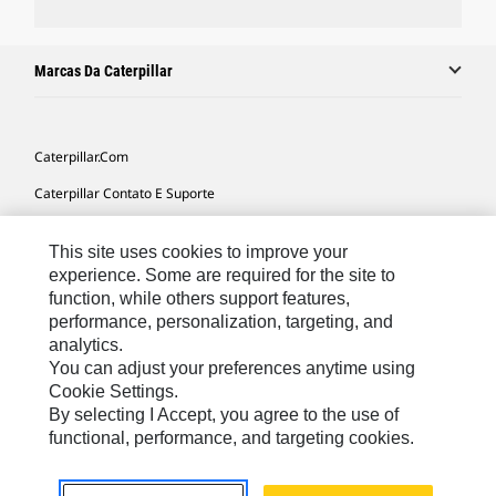
Marcas Da Caterpillar
Caterpillar.com
Caterpillar Contato E Suporte
Minhas Preferências De Marketing
This site uses cookies to improve your
Mapa Do Local
experience. Some are required for the site to
function, while others support features,
Cookie Settings
performance, personalization, targeting, and
Legal
analytics.
You can adjust your preferences anytime using
Privacidade
Cookie Settings.
By selecting I Accept, you agree to the use of
functional, performance, and targeting cookies.
South America -
© 2026 Caterpillar. Todos os direitos
Portuguese
reservados.