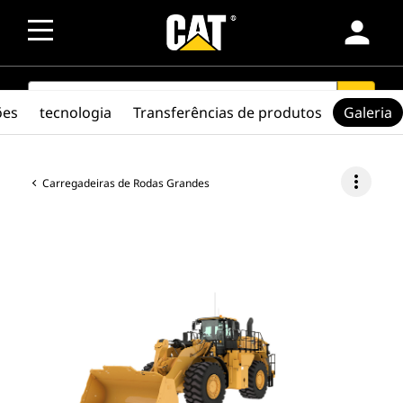
person
SEARCH
search
ões
tecnologia
Transferências de produtos
Galeria
more_vert
Carregadeiras de Rodas Grandes