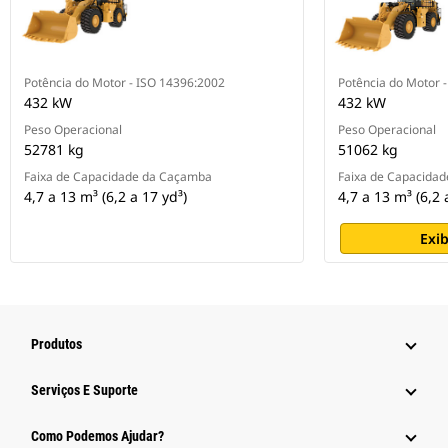
Potência do Motor - ISO 14396:2002
Potência do Motor 
432 kW
432 kW
Peso Operacional
Peso Operacional
52781 kg
51062 kg
Faixa de Capacidade da Caçamba
Faixa de Capacida
4,7 a 13 m³ (6,2 a 17 yd³)
4,7 a 13 m³ (6,2 
Exib
Produtos
Serviços E Suporte
Como Podemos Ajudar?