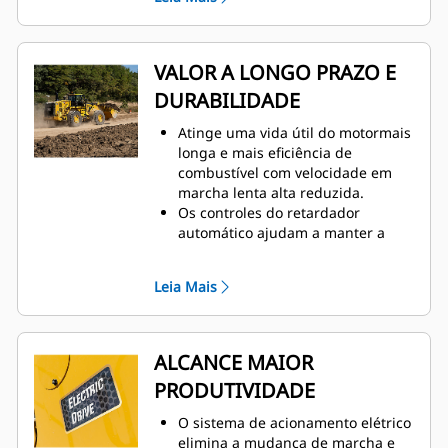
Menos peças móveis do que o
conversor de torque tradicional e
os sistemas de transmissão
mecânica.
VALOR A LONGO PRAZO E
Os componentes eletrônicos de
DURABILIDADE
estado sólido, totalmente vedados
e resfriados por líquido
Atinge uma vida útil do motormais
maximizam a durabilidade em
longa e mais eficiência de
condições extremas.
combustível com velocidade em
Mova mais material de modo mais
marcha lenta alta reduzida.
eficiente com potência e controle
Os controles do retardador
aprimorados.
automático ajudam a manter a
O motor Cat C18 foi projetado e
velocidade ideal em inclinação.
testado para atender às suas
As peças fundidas inteiriças
aplicações mais exigentes.
Leia Mais
ajudam a proporcionar mais
Sistema de filtragem avançado
resistência na articulação frontal
prolonga o desempenho e a
em áreas-chave de pino.
confiabilidade do sistema
O chassi traseiro em caixa
ALCANCE MAIOR
hidráulico.
seccionada completa ajuda a
PRODUTIVIDADE
absorvero choque e as forças de
torção.
O sistema de acionamento elétrico
A construção durável resiste às
elimina a mudança de marcha e