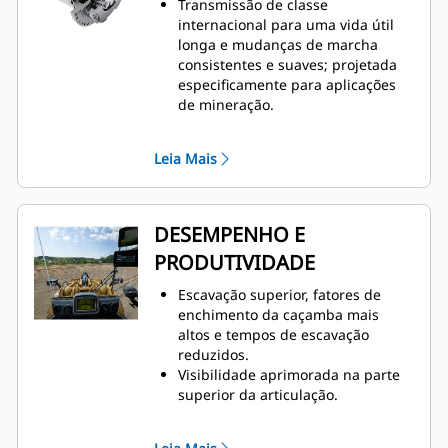
Transmissão de classe
controle aprimorados.
internacional para uma vida útil
A construção durável resiste às
longa e mudanças de marcha
mais difíceis condições de
consistentes e suaves; projetada
carregamento e múltiplos ciclos de
especificamente para aplicações
vida.
de mineração.
Controles de transmissão da
Estratégia de Controle Eletrônico
Leia Mais
de Produtividade (APECS,
Advanced Productivity Electronic
Control Strategy) para excelente
impulso em terrenos inclinados.
DESEMPENHO E
O sistema hidráulico de Controle
PRODUTIVIDADE
de Fluxo Positivo (PFC, Positive Flow
Control) aumenta a eficiência, a
Escavação superior, fatores de
sensibilidade da caçamba e a
enchimento da caçamba mais
capacidade de resposta com
altos e tempos de escavação
desempenho consistente.
reduzidos.
Sistema de filtragem avançado
Visibilidade aprimorada na parte
prolonga o desempenho e a
superior da articulação.
confiabilidade do sistema
Os operadores já podem
hidráulico.
monitorara pressão dos pneus
O Conversor de Torque da