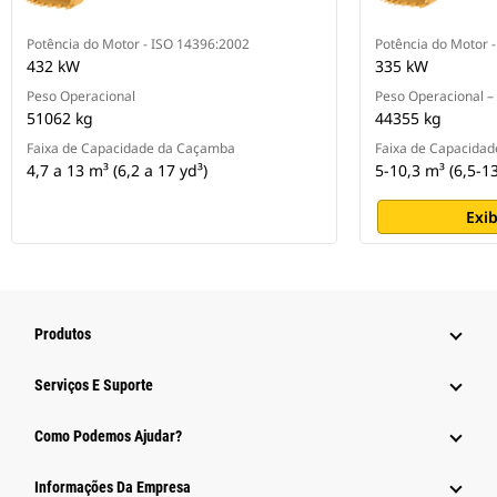
Potência do Motor - ISO 14396:2002
Potência do Motor 
432 kW
335 kW
Peso Operacional
Peso Operacional –
51062 kg
44355 kg
Faixa de Capacidade da Caçamba
Faixa de Capacida
4,7 a 13 m³ (6,2 a 17 yd³)
5-10,3 m³ (6,5-13
Exib
Produtos
Serviços E Suporte
Como Podemos Ajudar?
Informações Da Empresa