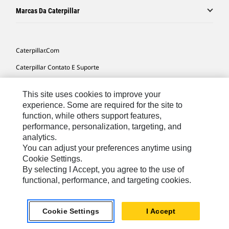
Marcas Da Caterpillar
Caterpillar.com
Caterpillar Contato E Suporte
Minhas Preferências De Marketing
This site uses cookies to improve your
Mapa Do Local
experience. Some are required for the site to
function, while others support features,
Cookie Settings
performance, personalization, targeting, and
Legal
analytics.
You can adjust your preferences anytime using
Privacidade
Cookie Settings.
By selecting I Accept, you agree to the use of
functional, performance, and targeting cookies.
South America -
© 2026 Caterpillar. Todos os direitos
Portuguese
reservados.
Cookie Settings
I Accept