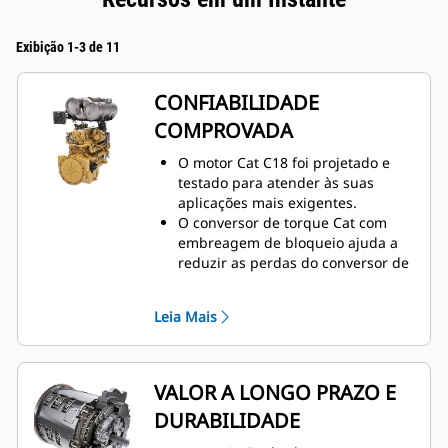
Exibição 1-3 de 11
CONFIABILIDADE
COMPROVADA
O motor Cat C18 foi projetado e
testado para atender às suas
aplicações mais exigentes.
O conversor de torque Cat com
embreagem de bloqueio ajuda a
reduzir as perdas do conversor de
torque e reduz o aquecimento do
sistema.
Leia Mais
Capacidade de resposta máxima
com o Controle Integrado de
Direção e Transmissão (STIC™,
Steering and Transmission
VALOR A LONGO PRAZO E
Integrated Control).
DURABILIDADE
Movimente mais material de modo
mais eficiente com potência e