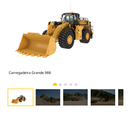
Carregadeira Grande 988
Car