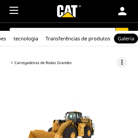
person
SEARCH
search
ões
tecnologia
Transferências de produtos
Galeria
more_vert
Carregadeiras de Rodas Grandes