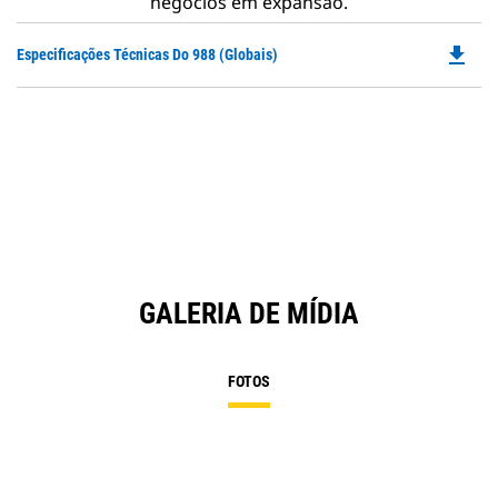
negócios em expansão.
file_download
Do
Especificações Técnicas Do 988 (Globais)
P
O
in
a
N
Ta
GALERIA DE MÍDIA
FOTOS