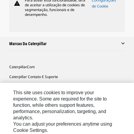
Para ativar esta funcionalidade, terá
Configurações
warning
de aceitar a utilização de cookies de
de Cookie
segmentação, funcionais e de
desempenho.
Marcas Da Caterpillar
Caterpillar.com
Caterpillar Contato E Suporte
Minhas Preferências De Marketing
This site uses cookies to improve your
Mapa Do Local
experience. Some are required for the site to
function, while others support features,
Cookie Settings
performance, personalization, targeting, and
Legal
analytics.
You can adjust your preferences anytime using
Privacidade
Cookie Settings.