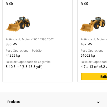
986
988
Potência do Motor - ISO 14396:2002
Potência do Motor 
335 kW
432 kW
Peso Operacional – Padrão
Peso Operacional
44355 kg
51062 kg
Faixa de Capacidade da Caçamba
Faixa de Capacida
5-10,3 m³ (6,5-13,5 yd³)
4,7 a 13 m³ (6,2 
Exib
Produtos