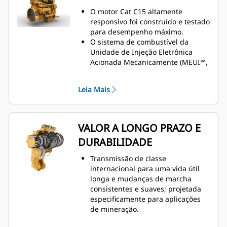
O motor Cat C15 altamente
responsivo foi construído e testado
para desempenho máximo.
O sistema de combustível da
Unidade de Injeção Eletrônica
Acionada Mecanicamente (MEUI™,
Mechanically Actuated Electronic
Unit Injection) e o módulo de
Leia Mais
controle eletrônico A5 de Controle
Avançado do Motor Diesel
(ADEM™, Advanced Diesel Engine
Management) gerenciam o
VALOR A LONGO PRAZO E
fornecimento de combustível para
DURABILIDADE
desempenho ideal e resposta
rápida do motor.
Transmissão de classe
Disponível em configuração de
internacional para uma vida útil
manipulador agregado com carga
longa e mudanças de marcha
útil de 14 toneladas.
consistentes e suaves; projetada
O sistema atende com eficiência a
especificamente para aplicações
caminhões de estrutura rígida de
de mineração.
até 60 toneladas.
Mova material de modo mais