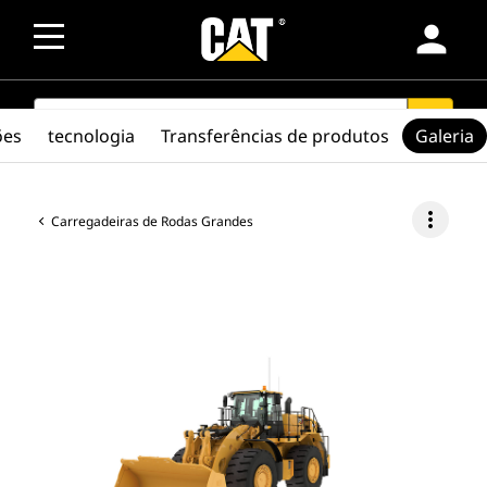
person
SEARCH
search
ões
tecnologia
Transferências de produtos
Galeria
more_vert
Carregadeiras de Rodas Grandes