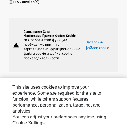
CIS ‧ Russian
Социальные Сети
Необходимо Принять Файлы Cookie
Для работы этой функции
Настройки
warning
необходимо принять
файлов cookie
таргетинговые, функциональные
файлы cookie и файлы cookie
производительности.
Бренды Caterpillar
This site uses cookies to improve your
experience. Some are required for the site to
function, while others support features,
performance, personalization, targeting, and
Caterpillar.com
analytics.
Связаться С Caterpillar
You can adjust your preferences anytime using
Cookie Settings.
Карта Сайта