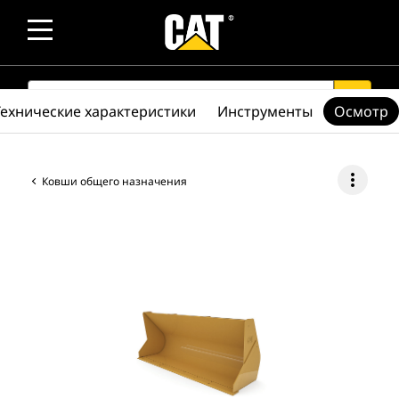
SEARCH
search
Технические характеристики
Инструменты
Осмотр
more_vert
Ковши общего назначения