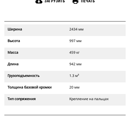
cloud_download
print
ЗАГРУЗИТЬ
ПЕЧАТЬ
Ширина
2434 мм
Высота
997 мм
Масса
459 кг
Длина
942 мм
Грузоподъемность
1.3 м³
Толщина базовой кромки
20 мм
Тип сопряжения
Крепление на пальцах