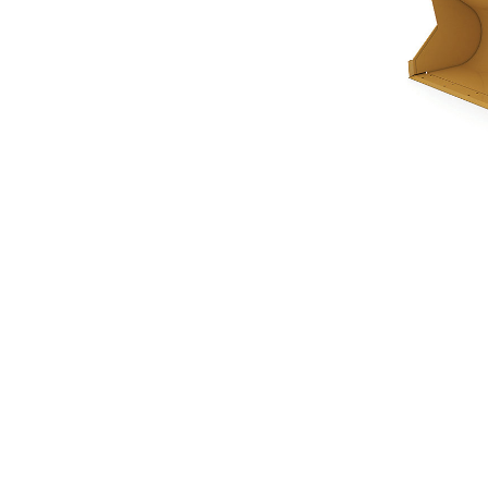
Ковш 1,0 М3 (1,3 Ярда3) С Креплением На Пальцах
Пре
Изменение модели