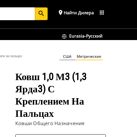
place
apps
Найти Дилера
search
Eurasia-Русский
ием на пальцах
США
Метрические
Ковш 1,0 М3 (1,3
Ярда3) С
Креплением На
Пальцах
Ковши Общего Назначения