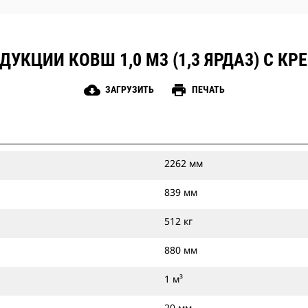
УКЦИИ КОВШ 1,0 М3 (1,3 ЯРДА3) С К
cloud_download
print
ЗАГРУЗИТЬ
ПЕЧАТЬ
2262 мм
839 мм
512 кг
880 мм
1 м³
20 мм