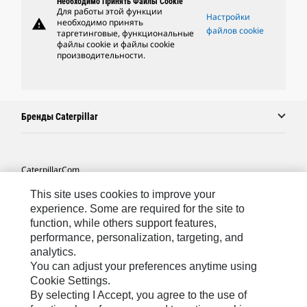
Необходимо Принять Файлы Cookie
Для работы этой функции
Настройки
warning
необходимо принять
файлов cookie
таргетинговые, функциональные
файлы cookie и файлы cookie
производительности.
Бренды Caterpillar
Caterpillar.com
Связаться С Caterpillar
This site uses cookies to improve your
experience. Some are required for the site to
Карта Сайта
function, while others support features,
performance, personalization, targeting, and
Cookie Settings
analytics.
Юридическая Информация
You can adjust your preferences anytime using
Cookie Settings.
Конфиденциальность Личных Данных
By selecting I Accept, you agree to the use of