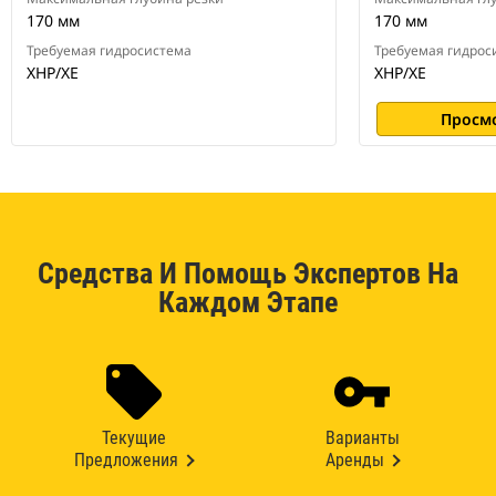
170 мм
170 мм
Требуемая гидросистема
Требуемая гидрос
XHP/XE
XHP/XE
Просм
Средства И Помощь Экспертов На
Каждом Этапе
Текущие
Варианты
Предложения
Аренды