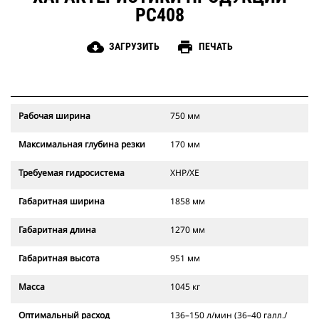
PC408
cloud_download
print
ЗАГРУЗИТЬ
ПЕЧАТЬ
Рабочая ширина
750 мм
Максимальная глубина резки
170 мм
Требуемая гидросистема
XHP/XE
Габаритная ширина
1858 мм
Габаритная длина
1270 мм
Габаритная высота
951 мм
Масса
1045 кг
Оптимальный расход
136–150 л/мин (36–40 галл./