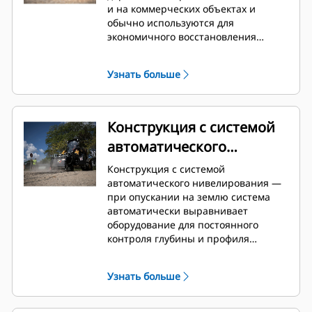
и на коммерческих объектах и
обычно используются для
экономичного восстановления
асфальтовых и бетонных покрытий.
Они идеально подходят для
Узнать больше
удаления дефектов перед укладкой
нового покрытия, снятия
поврежденного покрытия, удаления
дорожной разметки, а также для
Конструкция с системой
работ, где ограничено
автоматического
использование самоходных фрез.
нивелирования
Конструкция с системой
автоматического нивелирования —
при опускании на землю система
автоматически выравнивает
оборудование для постоянного
контроля глубины и профиля
срезаемого материала.
Узнать больше