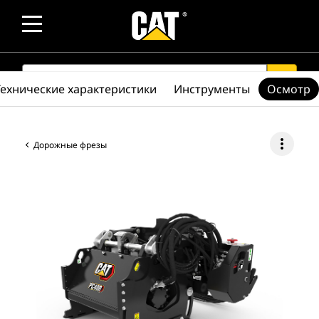
SEARCH
search
Технические характеристики
Инструменты
Осмотр
more_vert
Дорожные фрезы