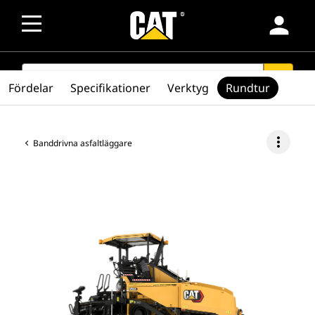
person
SEARCH
search
Fördelar
Specifikationer
Verktyg
Rundtur
more_vert
Banddrivna asfaltläggare