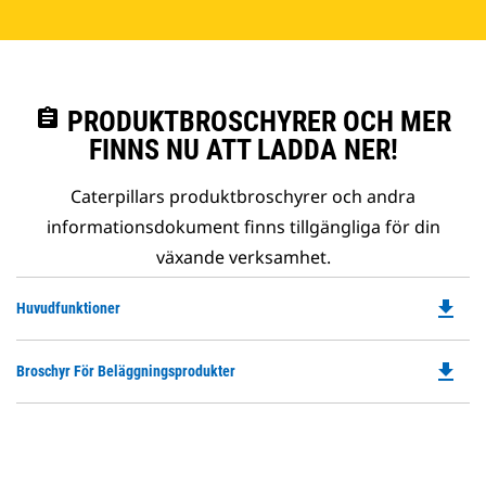
assignment
PRODUKTBROSCHYRER OCH MER
FINNS NU ATT LADDA NER!
Caterpillars produktbroschyrer och andra
informationsdokument finns tillgängliga för din
växande verksamhet.
file_download
Do
Huvudfunktioner
P
O
file_download
Do
Broschyr För Beläggningsprodukter
in
P
a
O
N
in
Ta
a
N