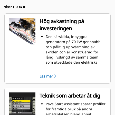
Visar 1–3 av 8
Hög avkastning på
investeringen
Den särskilda, inbyggda
generatorn på 70 kW ger snabb
och pålitlig uppvärmning av
skriden och är konstruerad för
lång livslängd av samma team
som utvecklade den elektriska
schaktaren D7E
Snabb uppvärmning av skriden
Läs mer
ger högre dagsproduktion.
Uppvärmningen sker så snabbt
som på 15 minuter
Mobil-trac™-underredet ger
Teknik som arbetar åt dig
utmärkt dragkraft och bärighet
samt snabb körning för högre
Pave Start Assistant sparar profiler
produktionstakt
för framtida bruk på andra
Det specialkonstruerade luftflödet
arbetsplatser, bland annat: