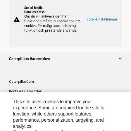
Social Media
Cookies Krävs
Om du vill aktivera den här
warning
cookieinställningar
funktionen måste du godkänna att
cookies för målgruppsinriktning,
funktion och prestanda används.
Caterpillars Varumärken
Caterpillar.com
Kontakta Caterpillar
Mina Marknadsföringspreferenser
This site uses cookies to improve your
experience. Some are required for the site to
Platskarta
function, while others support features,
performance, personalization, targeting, and
Cookie Settings
analytics.
Juridiskt