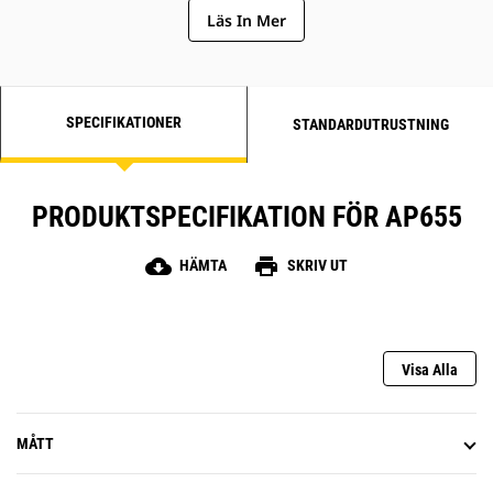
Läs In Mer
fabriksmonterat guidesystem som
hjälper till att avlägsna
ojämnheter på ytan och styra
beläggningens tjocklek för ökad
produktion, lägre rörelsekostnader
SPECIFIKATIONER
STANDARDUTRUSTNING
och bättre lönsamhet
PRODUKTSPECIFIKATION FÖR AP655
cloud_download
print
HÄMTA
SKRIV UT
Visa Alla
MÅTT