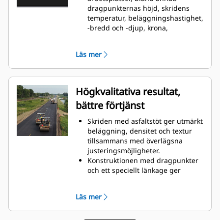
ger bättre arbetsförhållanden för
dragpunkternas höjd, skridens
personalen och håller
temperatur, beläggningshastighet,
komponenterna svalare för bättre
-bredd och -djup, krona,
hållbarhet
utskjutningens lutning och höjd,
skridhjälpsystemet och
Läs mer
skridspärrfunktionerna
En nivågivare för tråget (tillval)
med temperaturindikering
informerar föraren om materialets
Högkvalitativa resultat,
höjd och temperaturförhållanden.
bättre förtjänst
Indikatorlamporna sitter i
traktordisplayerna
Skriden med asfaltstöt ger utmärkt
Det särskilda
beläggning, densitet och textur
skriduppvärmningssystemet söker
tillsammans med överlägsna
även efter fel i
justeringsmöjligheter.
uppvärmningselementen, vilket
Konstruktionen med dragpunkter
undanröjer behovet av onödiga
och ett speciellt länkage ger
byten
optimalt markstöd för skriden
Cat Grade Control är ett inbyggt
Specialbyggd proportionell
tillval i traktor- och
Läs mer
styrning med två hastigheter för
skriddisplayerna för högre
skridförlängarna
förareffektivitet
Cat Grade Control är ett