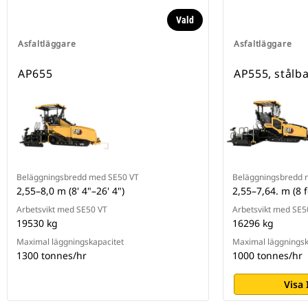
Vald
Asfaltläggare
Asfaltläggare
AP655
AP555, stålb
Beläggningsbredd med SE50 VT
Beläggningsbredd 
2,55–8,0 m (8' 4"–26' 4")
2,55–7,64. m (8 f
Arbetsvikt med SE50 VT
Arbetsvikt med SE5
19530 kg
16296 kg
Maximal läggningskapacitet
Maximal läggningsk
1300 tonnes/hr
1000 tonnes/hr
Visa