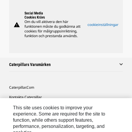
Social Media
Cookies Krävs
Om du vill aktivera den här
warning
cookieinställningar
funktionen måste du godkänna att
cookies för målgruppsinriktning,
funktion och prestanda används.
Caterpillars Varumärken
Caterpillar.com
Kontakta Caterpillar
Mina Marknadsföringspreferenser
This site uses cookies to improve your
experience. Some are required for the site to
Platskarta
function, while others support features,
performance, personalization, targeting, and
Cookie Settings