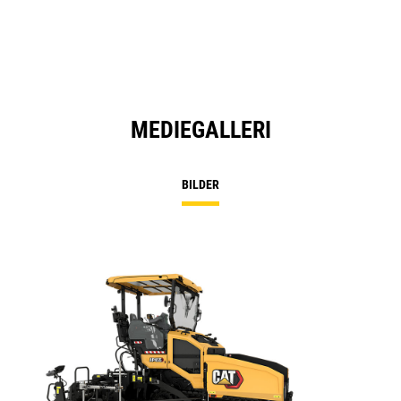
N
Ta
MEDIEGALLERI
BILDER