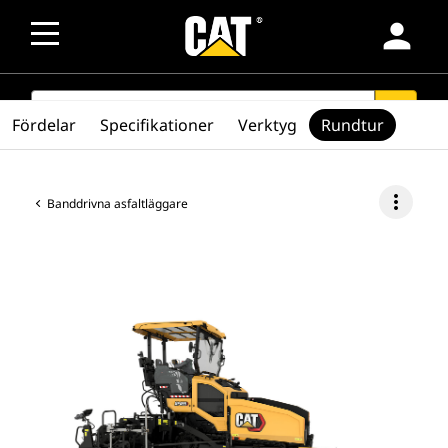
person
SEARCH
search
Fördelar
Specifikationer
Verktyg
Rundtur
more_vert
Banddrivna asfaltläggare