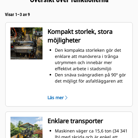
Visar 1–3 av 9
Kompakt storlek, stora
möjligheter
Den kompakta storleken gör det
enklare att manövrera i trånga
utrymmen och innebär mer
effektivt arbete i stadsmiljö
Den snäva svängradien på 90º gör
det möjligt för asfaltläggaren att
vända och täcka sina spår under
returpasset
Läs mer
Standardbredd för asfaltläggning
med SE47 VT-skriden är 2,4–4,7 m
(7 fot 10 tum – 15 fot 4 tum) med
en största bredd på 6,0 m (19 fot 8
Enklare transporter
tum)
Beläggningsdjup på upp till 300
Maskinen väger ca 15,6 ton (34 341
mm (12 tum) möjliggör
lb) med skrida och är enkel att