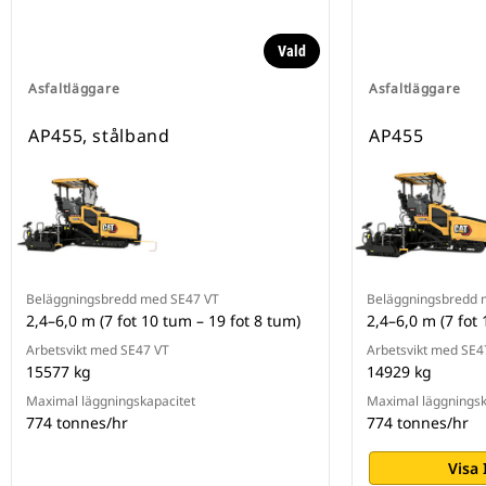
Vald
Asfaltläggare
Asfaltläggare
AP455, stålband
AP455
Beläggningsbredd med SE47 VT
Beläggningsbredd 
2,4–6,0 m (7 fot 10 tum – 19 fot 8 tum)
2,4–6,0 m (7 fot
Arbetsvikt med SE47 VT
Arbetsvikt med SE4
15577 kg
14929 kg
Maximal läggningskapacitet
Maximal läggningsk
774 tonnes/hr
774 tonnes/hr
Visa