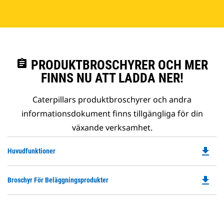
assignment
PRODUKTBROSCHYRER OCH MER
FINNS NU ATT LADDA NER!
Caterpillars produktbroschyrer och andra
informationsdokument finns tillgängliga för din
växande verksamhet.
file_download
Do
Huvudfunktioner
P
O
file_download
Do
Broschyr För Beläggningsprodukter
in
P
a
O
N
in
Ta
a