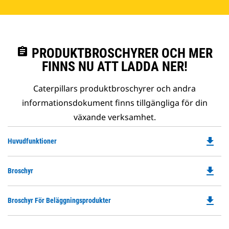
assignment
PRODUKTBROSCHYRER OCH MER
FINNS NU ATT LADDA NER!
Caterpillars produktbroschyrer och andra
informationsdokument finns tillgängliga för din
växande verksamhet.
file_download
Do
Huvudfunktioner
P
O
file_download
Do
Broschyr
in
P
a
O
N
file_download
Do
Broschyr För Beläggningsprodukter
in
Ta
P
a
O
N