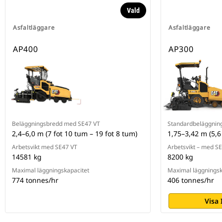
Vald
Asfaltläggare
Asfaltläggare
AP400
AP300
Beläggningsbredd med SE47 VT
Standardbeläggnin
2,4–6,0 m (7 fot 10 tum – 19 fot 8 tum)
1,75–3,42 m (5,6 
Arbetsvikt med SE47 VT
Arbetsvikt – med S
14581 kg
8200 kg
Maximal läggningskapacitet
Maximal läggningsk
774 tonnes/hr
406 tonnes/hr
Visa