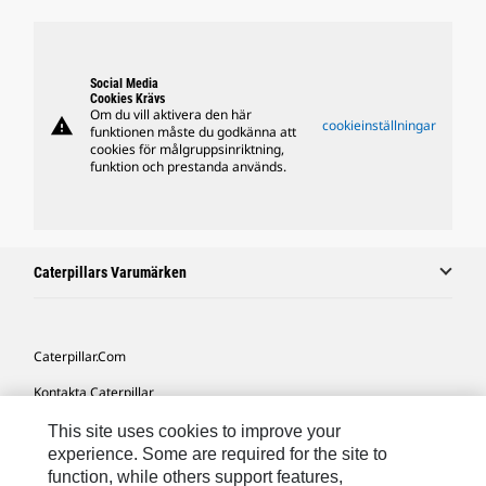
Social Media
Cookies Krävs
Om du vill aktivera den här
warning
cookieinställningar
funktionen måste du godkänna att
cookies för målgruppsinriktning,
funktion och prestanda används.
Caterpillars Varumärken
Caterpillar.com
Kontakta Caterpillar
Mina Marknadsföringspreferenser
This site uses cookies to improve your
experience. Some are required for the site to
Platskarta
function, while others support features,