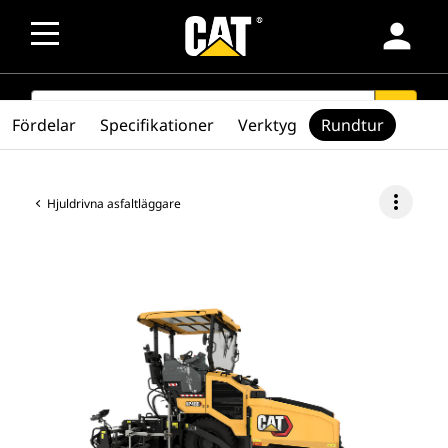
person
SEARCH
search
Fördelar
Specifikationer
Verktyg
Rundtur
more_vert
Hjuldrivna asfaltläggare