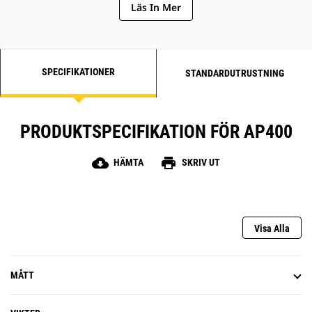
Läs In Mer
Hög markfrigång fram på 203 mm
(8 tum) gör det enklare att undvika
avloppsgaller, trottoarkanter och
andra hinder
SPECIFIKATIONER
STANDARDUTRUSTNING
PRODUKTSPECIFIKATION FÖR AP400
cloud_download
print
HÄMTA
SKRIV UT
Visa Alla
MÅTT