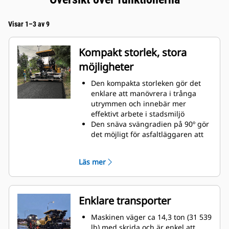
Visar 1–3 av 9
Kompakt storlek, stora
möjligheter
Den kompakta storleken gör det
enklare att manövrera i trånga
utrymmen och innebär mer
effektivt arbete i stadsmiljö
Den snäva svängradien på 90º gör
det möjligt för asfaltläggaren att
vända och täcka sina spår under
returpasset
Läs mer
Standardbredd för asfaltläggning
med SE47 VT-skriden är 2,4–4,7 m
(7 fot 10 tum – 15 fot 4 tum) med
en största bredd på 6,0 m (19 fot 8
Enklare transporter
tum)
Beläggningsdjup på upp till 300
Maskinen väger ca 14,3 ton (31 539
mm (12 tum) möjliggör
lb) med skrida och är enkel att