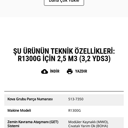
Daha Çok Yükle
seçenek grubu sunuyor. Caterpillar ve Cat
temsilcilerimiz tüm ihtiyaçlarınız için tek bir mağaza
sunarak oluşturmanız gereken hesap sayısını
azaltıyor.
ŞU ÜRÜNÜN TEKNIK ÖZELLIKLERI:
R1300G IÇIN 2,5 M3 (3,2 YDS3)
cloud_download
print
İNDIR
YAZDIR
Kova Grubu Parça Numarası
513-7350
Makine Modeli
R1300G
Zemin Kavrama Ataşmanı (GET)
Modüler Kaynaklı (MWO),
Sistemi
Cıvatalı Yarım Ok (BOHA)