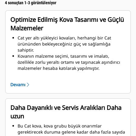
4 sonuçtan 1-3 görüntüleniyor
Optimize Edilmiş Kova Tasarımı ve Güçlü
Malzemeler
Cat yer altı yükleyici kovaları, herhangi bir Cat
ürününden bekleyeceğiniz güç ve sağlamlığa
sahiptir.
Kovanın malzeme seçimi, tasarımı ve imalatı,
özellikle zorlu yeraltı ortamı ve taşınacak aşındırıcı
malzemeler hesaba katılarak yapılmıştır.
Kova tasarımında kalınlıkların arttırılmış olması, kova
grubunun sağlamlığını ve sertliğini artırmanın yanı
Devamı
sıra kenar takılmasına ve çıkarılmasına da yardımcı
olur.
Kova grubu komponentleri için daha kaliteli
malzeme kullanılmıştır.
Daha Dayanıklı ve Servis Aralıkları Daha
uzun
Bu Cat kova, kova grubu büyük onarımlar
gerektirecek duruma gelene kadar daha fazla sayıda