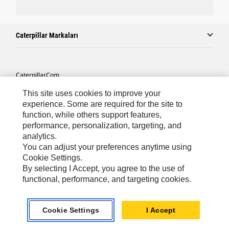
Caterpillar Markaları
Caterpillar.com
Caterpillar Müşteri Hizmetleri Ve Iletişim
This site uses cookies to improve your
experience. Some are required for the site to
Site Haritası
function, while others support features,
performance, personalization, targeting, and
Cookie Settings
analytics.
Yasal
You can adjust your preferences anytime using
Cookie Settings.
Gizlilik
By selecting I Accept, you agree to the use of
functional, performance, and targeting cookies.
Africa, Middle East ‧ Türk
© 2026 Caterpillar. Tüm Hakları Saklıdır.
Cookie Settings
I Accept