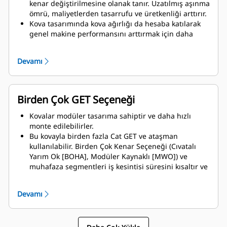
kenar değiştirilmesine olanak tanır. Uzatılmış aşınma
ömrü, maliyetlerden tasarrufu ve üretkenliği arttırır.
Kova tasarımında kova ağırlığı da hesaba katılarak
genel makine performansını arttırmak için daha
güçlü bir kova ve dengeli ağırlık hedeflenmiştir.
Cat GET son derece rekabetçi avantajlar da
Devamı
sunmaktadır.
Birden Çok GET Seçeneği
Kovalar modüler tasarıma sahiptir ve daha hızlı
monte edilebilirler.
Bu kovayla birden fazla Cat GET ve ataşman
kullanılabilir. Birden Çok Kenar Seçeneği (Cıvatalı
Yarım Ok [BOHA], Modüler Kaynaklı [MWO]) ve
muhafaza segmentleri iş kesintisi süresini kısaltır ve
onarımı hızlandırır. Taş koruması, kepçenin arka
tarafından taş dökülmesini azaltarak bom/kaldırma
Devamı
kolu ve komponentler ve diğer parçaların zarar
görme olasılığını azaltır.
Caterpillar hem bir kova hem de eksiksiz bir GET