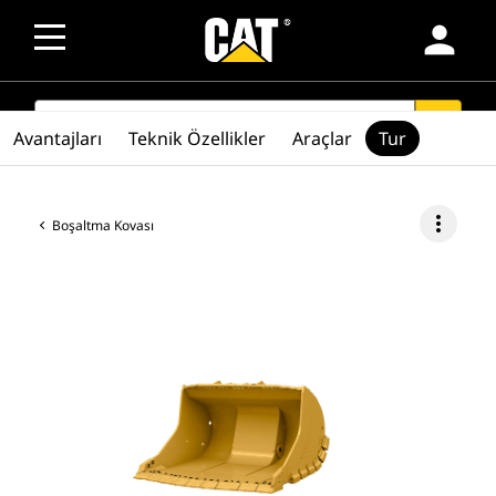
person
SEARCH
search
Avantajları
Teknik Özellikler
Araçlar
Tur
more_vert
Boşaltma Kovası