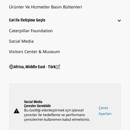
Ürünler Ve Hizmetler Basın Bültenleri
Cat Ile İletişime Geçin
Caterpillar Foundation
Social Media
Visitors Center & Museum
Africa, Middle East ‧ Türk
Social Media
Çerezler Gereklidir
Çerez
warning
Bu özelliği etkinleştirmek için işlevsel
Ayarları
çerezler ile hedefleme ve performans
çerezlerinin kullanımını kabul etmelisiniz.