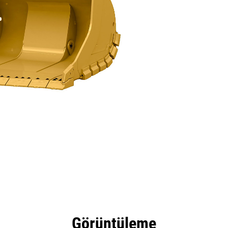
tajları
Teknik Özellikler
Araçlar
Tur
Görüntüleme