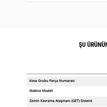
yararlanabileceğiniz birden çok
seçenek.
Cat kova, Cat Küresel temsilci ağı
tarafından desteklenir.
ŞU ÜRÜNÜN 
Kova Grubu Parça Numarası
Makine Modeli
Zemin Kavrama Ataşmanı (GET) Sistemi