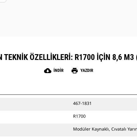
TEKNIK ÖZELLIKLERI: R1700 IÇIN 8,6 M3 
cloud_download
print
İNDIR
YAZDIR
467-1831
R1700
Modüler Kaynaklı, Cıvatalı Yar