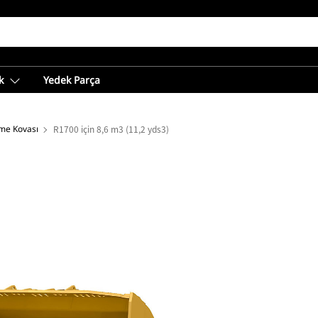
k
Yedek Parça
me Kovası
R1700 için 8,6 m3 (11,2 yds3)