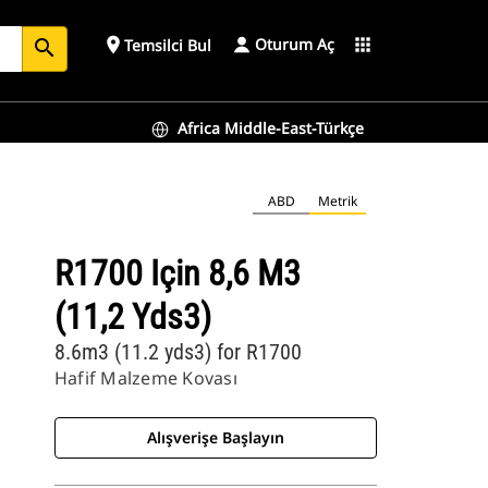
Oturum Aç
place
apps
Temsilci Bul
search
Africa Middle-East-Türkçe
ABD
Metrik
R1700 Için 8,6 M3
(11,2 Yds3)
8.6m3 (11.2 yds3) for R1700
Hafif Malzeme Kovası
Alışverişe Başlayın