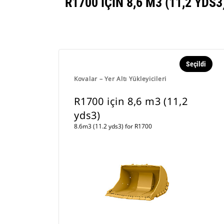
R1700 IÇIN 8,6 M3 (11,2 Y
Seçildi
Kovalar – Yer Altı Yükleyicileri
R1700 için 8,6 m3 (11,2
yds3)
8.6m3 (11.2 yds3) for R1700