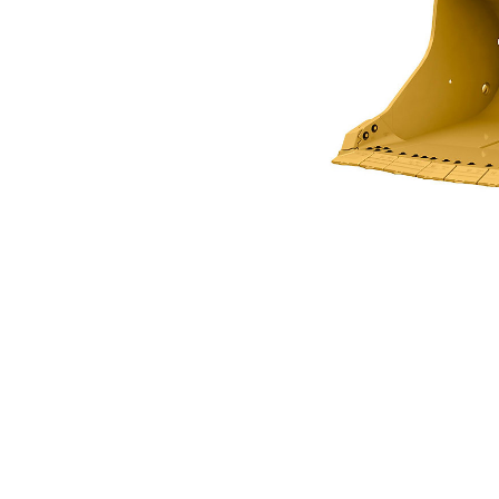
R1700 Için 8,6 M3 (11,2 Yds3)
Avan
Modeli Değiştirin