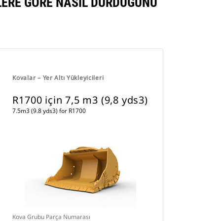
NLERE GÖRE NASIL DURDUĞUNU
Kovalar – Yer Altı Yükleyicileri
R1700 için 7,5 m3 (9,8 yds3)
7.5m3 (9.8 yds3) for R1700
Kova Grubu Parça Numarası