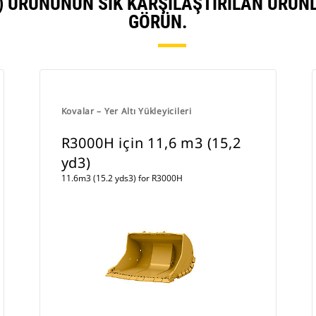
DS3) ÜRÜNÜNÜN SIK KARŞILAŞTIRILAN ÜRÜ
GÖRÜN.
Kovalar – Yer Altı Yükleyicileri
R3000H için 11,6 m3 (15,2
yd3)
11.6m3 (15.2 yds3) for R3000H