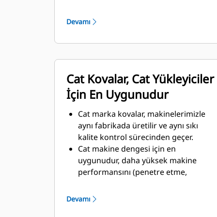
ve taşınacak aşındırıcı malzemeler
hesaba katılarak yapılmıştır.
Devamı
Kova tasarımında kalınlıkların
arttırılmış olması, kova grubunun
sağlamlığını ve sertliğini artırmanın
yanı sıra kenar takılmasına ve
Cat Kovalar, Cat Yükleyiciler
çıkarılmasına da yardımcı olur.
Kova grubu komponentleri için daha
İçin En Uygunudur
kaliteli malzeme kullanılmıştır.
Cat marka kovalar, makinelerimizle
aynı fabrikada üretilir ve aynı sıkı
kalite kontrol sürecinden geçer.
Cat makine dengesi için en
uygunudur, daha yüksek makine
performansını (penetre etme,
yükleme, yüksek koparma kuvveti)
destekler.
Devamı
Kendi madencilik uygulamanızda