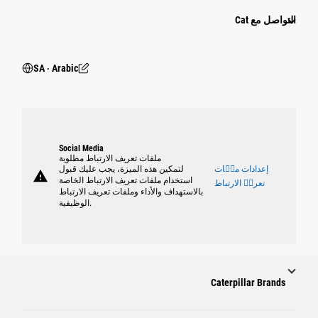
التواصل مع Cat
SA ‧ Arabic
Social Media
ملفات تعريف الارتباط مطلوبة
إعدادات ملٝات
لتمكين هذه الميزة، يجب عليك قبول
warning
استخدام ملفات تعريف الارتباط الخاصة
تعريٝ الارتباط
بالاستهداف والأداء وملفات تعريف الارتباط
الوظيفية.
Caterpillar Brands