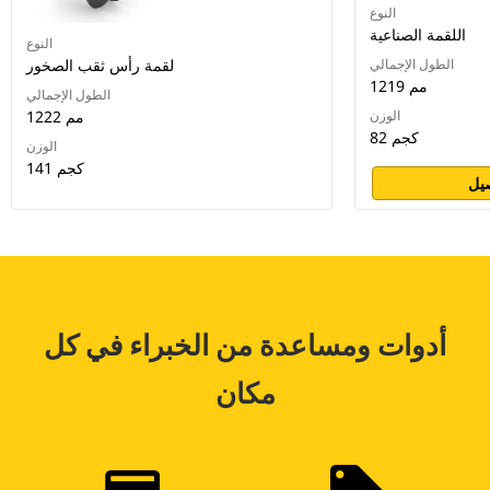
النوع
اللقمة الصناعية
النوع
الطول الإجمالي
لقمة رأس ثقب الصخور
1219 مم
الطول الإجمالي
الوزن
1222 مم
82 كجم
الوزن
141 كجم
يل
أدوات ومساعدة من الخبراء في كل
مكان