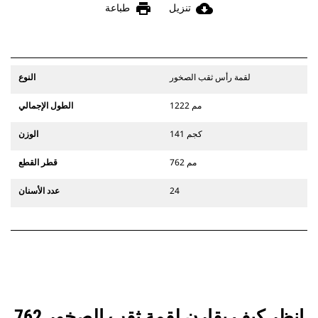
print
cloud_download
تنزيل
طباعة
لقمة رأس ثقب الصخور
النوع
1222 مم
الطول الإجمالي
141 كجم
الوزن
762 مم
قطر القطع
24
عدد الأسنان
انظر كيف يقارن لقمة ثقب الصخور 762