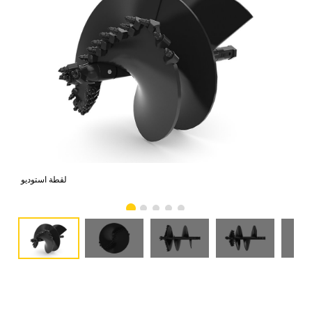
امي
لقطة استوديو