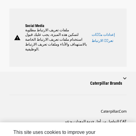
Social Media
ملفات تعريف الارتباط مطلوبة
إعدادات ملٝات
لتمكين هذه الميزة، يجب عليك قبول
warning
استخدام ملفات تعريف الارتباط الخاصة
تعريٝ الارتباط
بالاستهداف والأداء وملفات تعريف الارتباط
الوظيفية.
Caterpillar Brands
Caterpillar.com
CAT التواصل من أجل خدمة المعدات ودعم
تفضيلات التسويق الخاصة بي
This site uses cookies to improve your