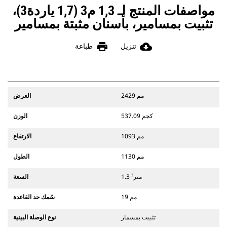
مواصفات المنتج لـ 1,3 م3 (1,7 ياردة3)،
تثبيت بمسامير، بأسنان مثبتة بمسامير
print
cloud_download
تنزيل
طباعة
2429 مم
العرض
537.09 كجم
الوزن
1093 مم
الارتفاع
1130 مم
الطول
1.3 متر³
السعة
19 مم
سُمك حد القاعدة
تثبيت بمسمار
نوع الوصلة البينية