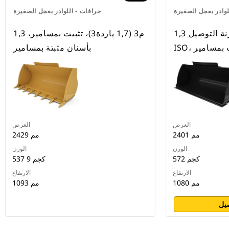
لوادر بعجل الصغيرة
جرافات - اللوادر بعجل الصغيرة
1,3 م3 (1,7 ياردة3)، قارنة التوصيل
1,3 م3 (1,7 ياردة3)، تثبيت بمسامير،
َّت بمسامير
بأسنان مثبتة بمسامير
العرض
العرض
2401 مم
2429 مم
الوزن
الوزن
572 كجم
537 9 كجم
الارتفاع
الارتفاع
1080 مم
1093 مم
يل