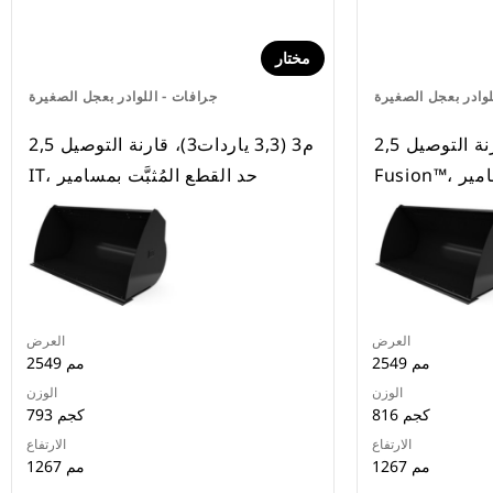
مختار
لوادر بعجل الصغيرة
جرافات - اللوادر بعجل الصغيرة
2,5 م3 (3,3 ياردات3)، قارنة التوصيل
2,5 م3 (3,3 ياردات3)، قارنة التوصيل
سامير
IT، حد القطع المُثبَّت بمسامير
العرض
العرض
2549 مم
2549 مم
الوزن
الوزن
816 كجم
793 كجم
الارتفاع
الارتفاع
1267 مم
1267 مم