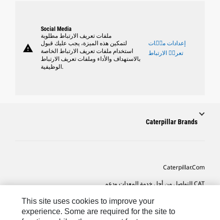
Social Media
ملفات تعريف الارتباط مطلوبة
إعدادات ملٝات
لتمكين هذه الميزة، يجب عليك قبول
warning
استخدام ملفات تعريف الارتباط الخاصة
تعريٝ الارتباط
بالاستهداف والأداء وملفات تعريف الارتباط
الوظيفية.
Caterpillar Brands
Caterpillar.com
CAT التواصل من أجل خدمة المعدات ودعم
تفضيلات التسويق الخاصة بي
This site uses cookies to improve your
experience. Some are required for the site to
خريطة الموقع