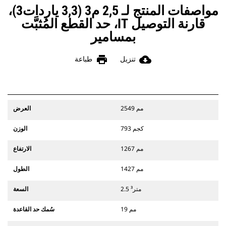
مواصفات المنتج لـ 2,5 م3 (3,3 ياردات3)،
قارنة التوصيل IT، حد القطع المُثبَّت
بمسامير
print
cloud_download
تنزيل
طباعة
2549 مم
العرض
793 كجم
الوزن
1267 مم
الارتفاع
1427 مم
الطول
2.5 متر³
السعة
19 مم
سُمك حد القاعدة