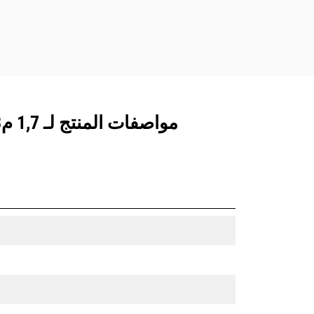
مواصفات المنتج لـ 1,7 م3 (2,2 ياردات3)، قارنة التوصيل FUSION™، حد القطع المُثبَّت بمسامير