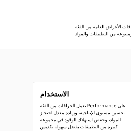
1,7 م3 (2,2 ياردات3)، قارنة التوصيل Fusion™، حد القطع المُثبَّت بمسامير
مزايا
تغيير الموديل
ة من الفئة Performance بعوامل التعبئة الأعلى والاحتجاز الأفضل للمواد في تطبيقات التحميل
الاستخدام
تعمل الجرافات من الفئة Performance على
تحسين مستوى الإنتاجية، وزيادة معدل احتجاز
المواد، وخفض استهلاك الوقود في مجموعة
كبيرة من التطبيقات بفضل سهولة تكديس