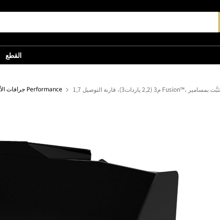
القطع
 Fusion™، حد القطع المُثبَّت بمسامير
جرافات الأغراض العامة - الفئة Performance