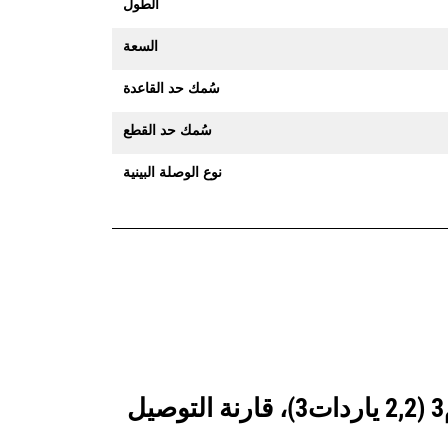
الطول
السعة
سُمك حد القاعدة
سُمك حد القطع
نوع الوصلة البينية
انظر كيف يقارن 1,7 م3 (2,2 ياردات3)، قارنة التوصيل FUSION™، حد القطع المُثبَّت بمسامير بالمنتجات التي