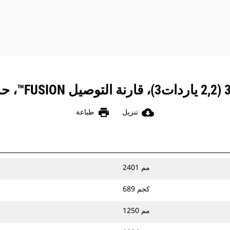
print
cloud_download
تنزيل
طباعة
2401 مم
689 كجم
1250 مم