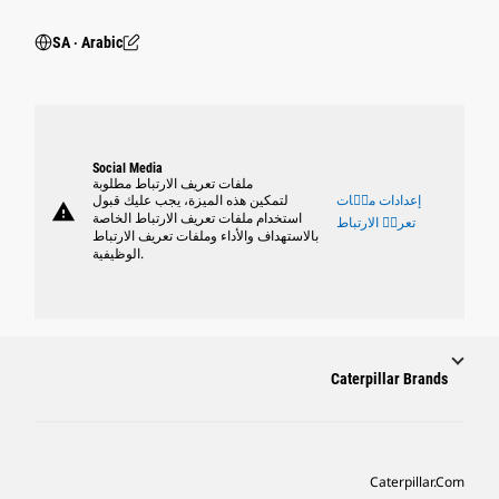
SA ‧ Arabic
Social Media
ملفات تعريف الارتباط مطلوبة
إعدادات ملٝات
لتمكين هذه الميزة، يجب عليك قبول
warning
استخدام ملفات تعريف الارتباط الخاصة
تعريٝ الارتباط
بالاستهداف والأداء وملفات تعريف الارتباط
الوظيفية.
Caterpillar Brands
Caterpillar.com