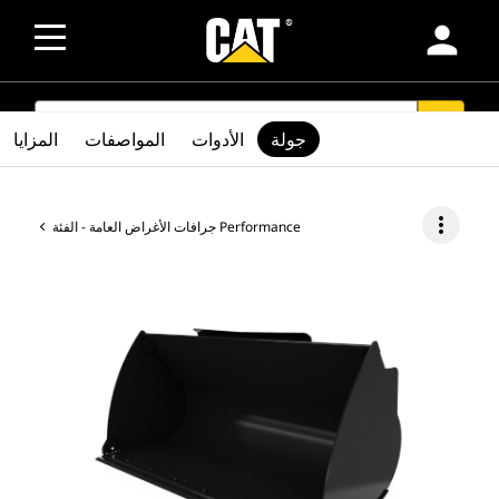
person
SEARCH
search
جولة
الأدوات
المواصفات
المزايا
more_vert
جرافات الأغراض العامة - الفئة Performance