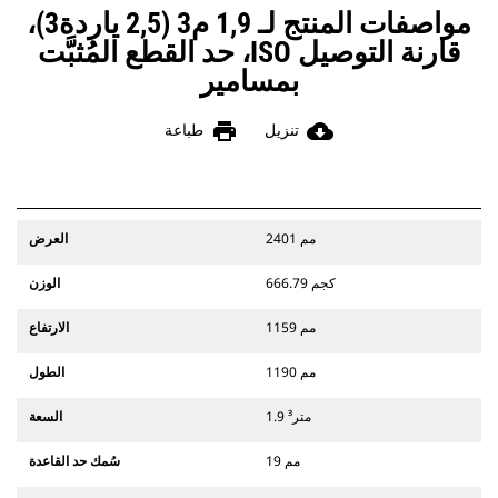
مواصفات المنتج لـ 1,9 م3 (2,5 ياردة3)،
قارنة التوصيل ISO، حد القطع المُثبَّت
بمسامير
print
cloud_download
تنزيل
طباعة
2401 مم
العرض
666.79 كجم
الوزن
1159 مم
الارتفاع
1190 مم
الطول
1.9 متر³
السعة
19 مم
سُمك حد القاعدة