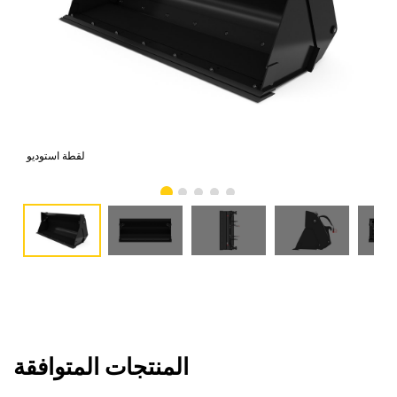
امي
لقطة استوديو
المنتجات المتوافقة