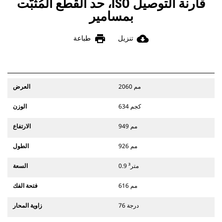
قارنة التوصيل ISO، حد القطع المُثبَّت
بمسامير
print
cloud_download
تنزيل
طباعة
2060 مم
العرض
634 كجم
الوزن
949 مم
الارتفاع
926 مم
الطول
0.9 متر³
السعة
616 مم
فتحة الفك
76 درجة
زاوية المحار