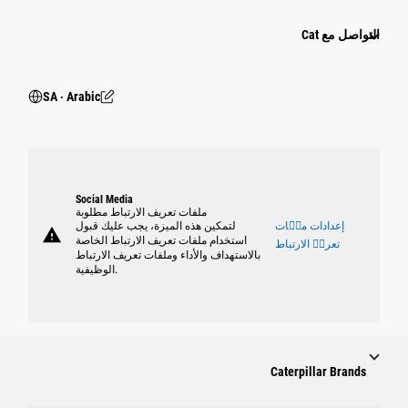
التواصل مع Cat
SA ‧ Arabic
Social Media
ملفات تعريف الارتباط مطلوبة
إعدادات ملٝات
لتمكين هذه الميزة، يجب عليك قبول
warning
استخدام ملفات تعريف الارتباط الخاصة
تعريٝ الارتباط
بالاستهداف والأداء وملفات تعريف الارتباط
الوظيفية.
Caterpillar Brands