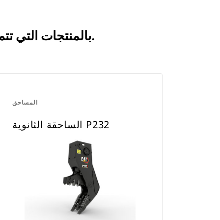
انظر كيف يقارن الساحقة الثانوية P214 بالمنتجات التي تتم مقارنتها بشكل متكرر.
المساحق
الساحقة الثانوية P232