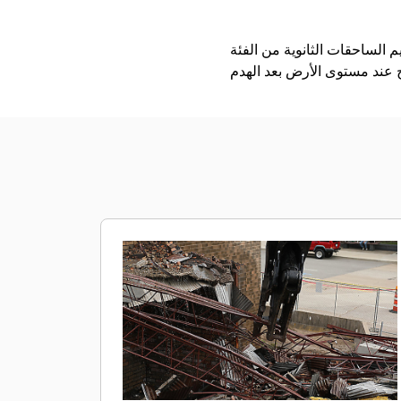
وية من الفئة P200 من Cat لتقليل حجم الحطام، وتطهير موقع العمل، وفصل الخرسانة عن حديد