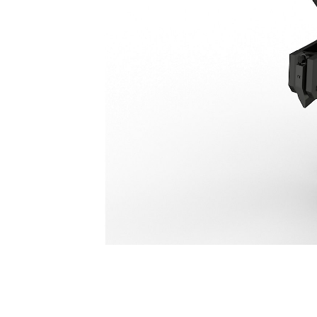
الساحقة الثانوية P214
مزايا
تغيير الموديل