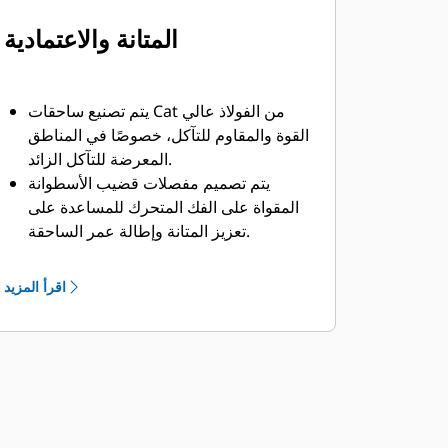
المتانة والاعتمادية
يتم تصنيع ساحقات Cat من الفولاذ عالي
القوة والمقاوم للتآكل، خصوصًا في المناطق
المعرضة للتآكل الزائد.
يتم تصميم مفصلات قضيب الأسطوانة
المقواة على الفك المتحرك للمساعدة على
تعزيز المتانة وإطالة عمر الساحقة.
يوفر وقاء الأسطوانة على شكل C حماية
إضافية ضد هدم الخرسانة.
اقرأ المزيد
تتميز ساحقات Cat بتعدد الاستخدامات في
أعمال الهدم، مما يجعلها اختيارك الأفضل
لمجموعة واسعة من مواقع العمل.