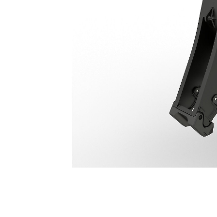
الساحقات الرئيسية P365
مزايا
تغيير الموديل