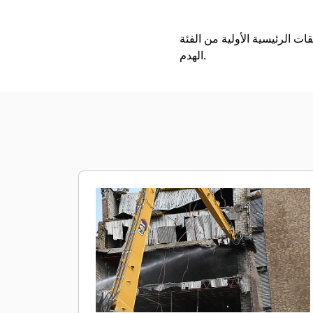
ئة P300 من Cat لأعمال معينة، مثل القطع وكسر الهياكل الخرسانية وسحقها أثناء
الهدم.