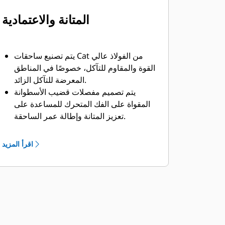
المتانة والاعتمادية
يتم تصنيع ساحقات Cat من الفولاذ عالي
القوة والمقاوم للتآكل، خصوصًا في المناطق
المعرضة للتآكل الزائد.
يتم تصميم مفصلات قضيب الأسطوانة
المقواة على الفك المتحرك للمساعدة على
تعزيز المتانة وإطالة عمر الساحقة.
يوفر وقاء الأسطوانة على شكل C حماية
إضافية ضد هدم الخرسانة.
اقرأ المزيد
تتميز ساحقات Cat بتعدد الاستخدامات في
أعمال الهدم، مما يجعلها اختيارك الأفضل
لمجموعة واسعة من مواقع العمل.