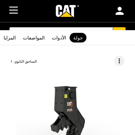
person
SEARCH
search
جولة
الأدوات
المواصفات
المزايا
more_vert
الساحق الثانوي