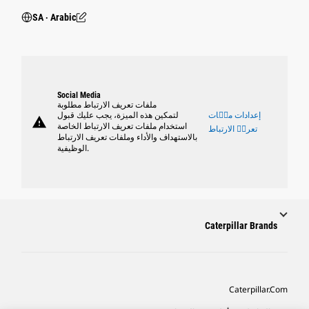
SA ‧ Arabic
Social Media
ملفات تعريف الارتباط مطلوبة
إعدادات ملٝات
لتمكين هذه الميزة، يجب عليك قبول
warning
استخدام ملفات تعريف الارتباط الخاصة
تعريٝ الارتباط
بالاستهداف والأداء وملفات تعريف الارتباط
الوظيفية.
Caterpillar Brands
Caterpillar.com