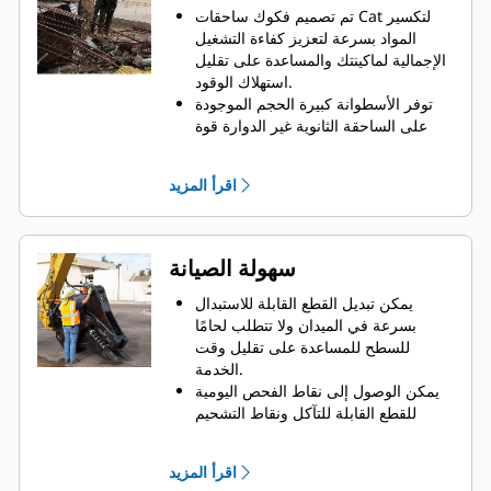
تم تصميم فكوك ساحقات Cat لتكسير
المواد بسرعة لتعزيز كفاءة التشغيل
الإجمالية لماكينتك والمساعدة على تقليل
استهلاك الوقود.
توفر الأسطوانة كبيرة الحجم الموجودة
على الساحقة الثانوية غير الدوارة قوة
سحق عالية لاختزال الخرسانة وفصل
حديد التسليح.
اقرأ المزيد
يقوم صمام معزز السرعة بموازنة
السرعة والقوة بشكل فعال، مما يحقق
مد دورات سريعة وقوة إغلاق قوية
للمساعدة على زيادة الإنتاجية.
سهولة الصيانة
يمكن تبديل القطع القابلة للاستبدال
بسرعة في الميدان ولا تتطلب لحامًا
للسطح للمساعدة على تقليل وقت
الخدمة.
يمكن الوصول إلى نقاط الفحص اليومية
للقطع القابلة للتآكل ونقاط التشحيم
اليومية من الأرض مع بقاء الساحقة مثبتة
على الماكينة.
اقرأ المزيد
يمكن تنفيذ أعمال الصيانة بأمان مع