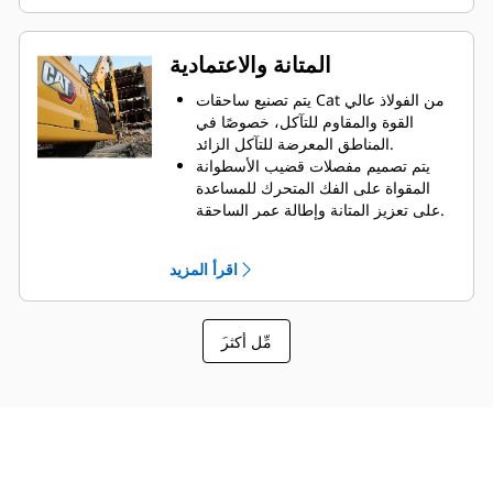
سهولة الوصول من خلال لوحة فحص
واحدة.
تتم حماية المكونات الهيدروليكية من
المتانة والاعتمادية
التلف داخل المبيت، مما يساعد على
تقليل وقت التوقف عن العمل في موقع
يتم تصنيع ساحقات Cat من الفولاذ عالي
العمل.
القوة والمقاوم للتآكل، خصوصًا في
المناطق المعرضة للتآكل الزائد.
يتم تصميم مفصلات قضيب الأسطوانة
المقواة على الفك المتحرك للمساعدة
على تعزيز المتانة وإطالة عمر الساحقة.
يوفر وقاء الأسطوانة على شكل C حماية
إضافية ضد هدم الخرسانة.
اقرأ المزيد
تتميز ساحقات Cat بتعدد الاستخدامات
في أعمال الهدم، مما يجعلها اختيارك
الأفضل لمجموعة واسعة من مواقع
َمِّل أكثر
العمل.