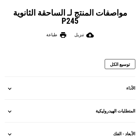
مواصفات المنتج لـ الساحقة الثانوية
P245
print
cloud_download
تنزيل
طباعة
توسيع الكل
الأداء
المتطلبات الهيدروليكية
الأبعاد - الفك