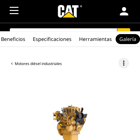
person
SEARCH
search
Beneficios
Especificaciones
Herramientas
Galería
more_vert
Motores diésel industriales