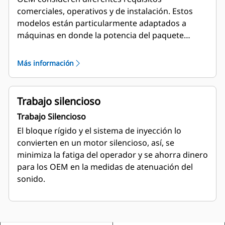
comerciales, operativos y de instalación. Estos
modelos están particularmente adaptados a
máquinas en donde la potencia
del paquete
pequeño es crucial. Y para los trabajos que
requieren esa potencia adicional, existe una
Más información
opción de turboalimentación que
funciona en casi
todas las condiciones y alturas.
Trabajo silencioso
Trabajo Silencioso
El bloque rígido y el sistema de inyección lo
convierten en un motor silencioso, así, se
minimiza la fatiga del operador y se ahorra dinero
para los OEM en la medidas de atenuación del
sonido.