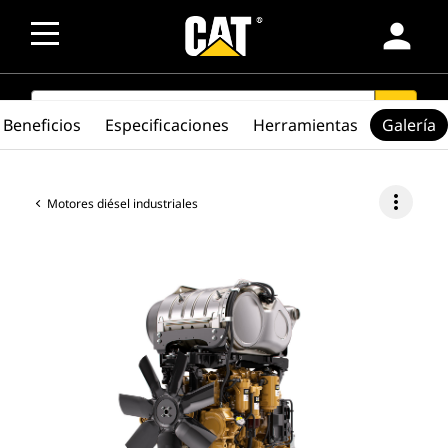
person
SEARCH
search
Beneficios
Especificaciones
Herramientas
Galería
more_vert
Motores diésel industriales