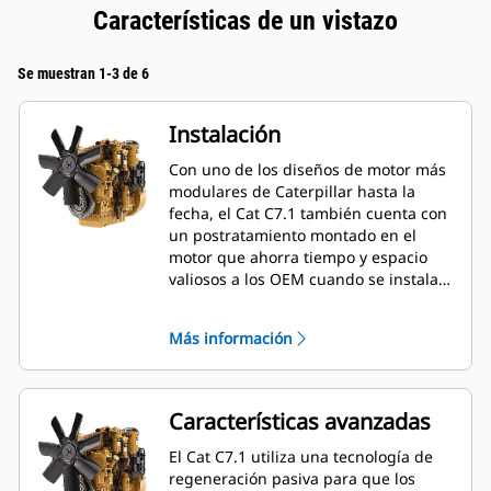
Características de un vistazo
Se muestran 1-3 de 6
Instalación
Con uno de los diseños de motor más
modulares de Caterpillar hasta la
fecha, el Cat C7.1 también cuenta con
un postratamiento montado en el
motor que ahorra tiempo y espacio
valiosos a los OEM cuando se instala
en una amplia variedad de máquinas,
especialmente en aplicaciones
Más información
industriales y de construcción. Los
OEM también gozan de una reducción
del 20 % de largo, 5 % de alto y 40 %
del peso cuando se reduce el tamaño
Características avanzadas
de plataformas de 9 litros.
El Cat C7.1 utiliza una tecnología de
regeneración pasiva para que los