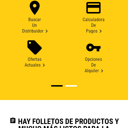
Buscar
Calculadora
Un
De
Distribuidor
Pagos
Ofertas
Opciones
Actuales
De
Alquiler
assignment
HAY FOLLETOS DE PRODUCTOS Y