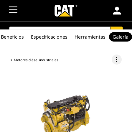
person
SEARCH
search
Beneficios
Especificaciones
Herramientas
Galería
more_vert
Motores diésel industriales