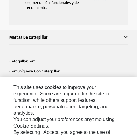
segmentación, funcionales y de
rendimiento.
Marcas De Caterpillar
Caterpillar.com
Comuníquese Con Caterpillar
Mis Preferencias De Marketing
This site uses cookies to improve your
Mapa Del Sitio
experience. Some are required for the site to
function, while others support features,
Cookie Settings
performance, personalization, targeting, and
Avisos Legales
analytics.
You can adjust your preferences anytime using
Privacidad
Cookie Settings.
By selecting I Accept, you agree to the use of