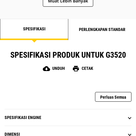
Muat Lebih Banyak
SPESIFIKASI
PERLENGKAPAN STANDAR
SPESIFIKASI PRODUK UNTUK G3520
cloud_download
print
UNDUH
CETAK
Perluas Semua
SPESIFIKASI ENGINE
DIMENSI