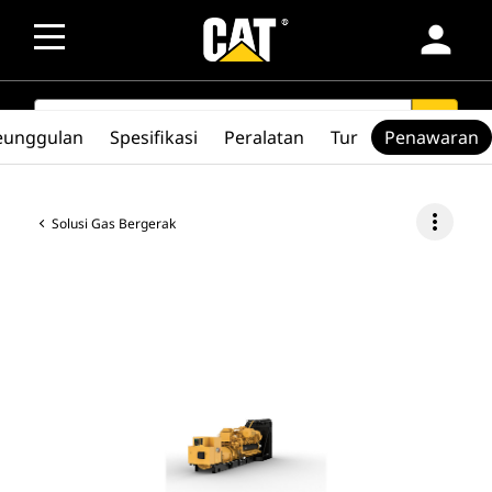
person
SEARCH
search
eunggulan
Spesifikasi
Peralatan
Tur
Penawaran
more_vert
Solusi Gas Bergerak