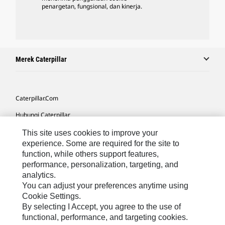
penargetan, fungsional, dan kinerja.
Merek Caterpillar
Caterpillar.com
Hubungi Caterpillar
Preferensi Pemasaran Saya
This site uses cookies to improve your
experience. Some are required for the site to
Peta Situs
function, while others support features,
performance, personalization, targeting, and
Cookie Settings
analytics.
Hukum
You can adjust your preferences anytime using
Cookie Settings.
Privasi
By selecting I Accept, you agree to the use of
functional, performance, and targeting cookies.