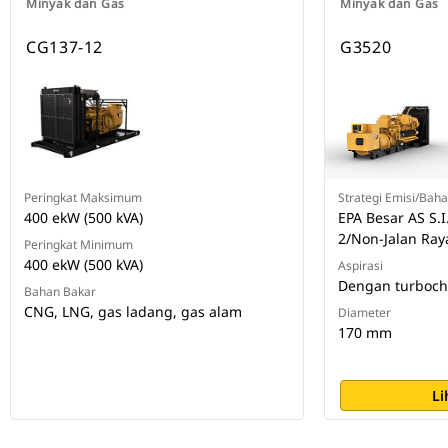
Minyak dan Gas
Minyak dan Gas
CG137-12
G3520
Peringkat Maksimum
Strategi Emisi/Bah
400 ekW (500 kVA)
EPA Besar AS S.I.
2/Non-Jalan Ray
Peringkat Minimum
400 ekW (500 kVA)
Aspirasi
Dengan turboch
Bahan Bakar
CNG, LNG, gas ladang, gas alam
Diameter
170 mm
Li