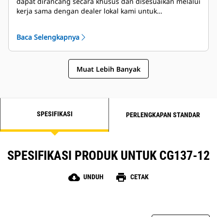
dapat dirancang secara khusus dan disesuaikan melalui
kerja sama dengan dealer lokal kami untuk
menciptakan solusi yang unik. Paket khusus didukung
secara global dan dijamin oleh garansi satu tahun
Baca Selengkapnya
setelah penyalaan.
Muat Lebih Banyak
SPESIFIKASI
PERLENGKAPAN STANDAR
SPESIFIKASI PRODUK UNTUK CG137-12
cloud_download
print
UNDUH
CETAK