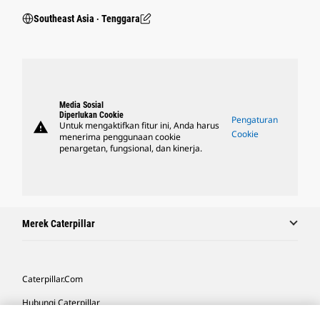
Southeast Asia ‧ Tenggara
Media Sosial
Diperlukan Cookie
Pengaturan
warning
Untuk mengaktifkan fitur ini, Anda harus
Cookie
menerima penggunaan cookie
penargetan, fungsional, dan kinerja.
Merek Caterpillar
Caterpillar.com
Hubungi Caterpillar