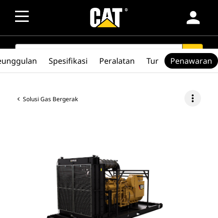
person
SEARCH
search
eunggulan
Spesifikasi
Peralatan
Tur
Penawaran
more_vert
Solusi Gas Bergerak