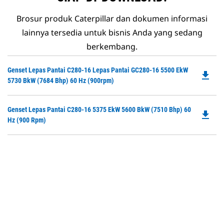
Brosur produk Caterpillar dan dokumen informasi
lainnya tersedia untuk bisnis Anda yang sedang
berkembang.
Do
Genset Lepas Pantai C280-16 Lepas Pantai GC280-16 5500 EkW
file_download
P
5730 BkW (7684 Bhp) 60 Hz (900rpm)
O
in
Do
Genset Lepas Pantai C280-16 5375 EkW 5600 BkW (7510 Bhp) 60
a
file_download
P
Hz (900 Rpm)
N
O
Ta
in
a
N
Ta