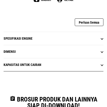
cloud_download
print
Perluas Semua
SPESIFIKASI ENGINE
DIMENSI
KAPASITAS UNTUK CAIRAN
assignment
BROSUR PRODUK DAN LAINNYA
SIAP DI-DOWNLOAD!