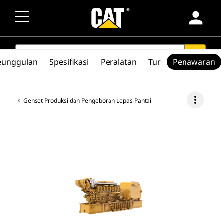
person
SEARCH
search
eunggulan
Spesifikasi
Peralatan
Tur
Penawaran
more_vert
Genset Produksi dan Pengeboran Lepas Pantai