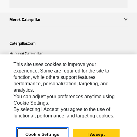
Merek Caterpillar
Caterpillar.com
Hubungi Caterpillar
Preferensi Pemasaran Saya
This site uses cookies to improve your
experience. Some are required for the site to
Peta Situs
function, while others support features,
performance, personalization, targeting, and
Cookie Settings
analytics.
Hukum
You can adjust your preferences anytime using
Cookie Settings.
Privasi
By selecting I Accept, you agree to the use of
functional, performance, and targeting cookies.
Asia Tenggara
© 2026 Caterpillar. Hak Dilindungi UU.
Cookie Settings
I Accept