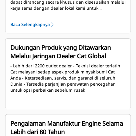
dapat dirancang secara khusus dan disesuaikan melalui
kerja sama dengan dealer lokal kami untuk
menciptakan solusi yang unik. Paket khusus didukung
secara global dan dijamin oleh garansi satu tahun
Baca Selengkapnya
setelah penyalaan.
Dukungan Produk yang Ditawarkan
Melalui Jaringan Dealer Cat Global
- Lebih dari 2200 outlet dealer - Teknisi dealer terlatih
Cat melayani setiap aspek produk minyak bumi Cat
Anda - Ketersediaan, servis, dan garansi di seluruh
Dunia - Tersedia perjanjian perawatan pencegahan
untuk opsi perbaikan sebelum rusak
Pengalaman Manufaktur Engine Selama
Lebih dari 80 Tahun