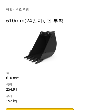
버킷 - 백호 후방
610mm(24인치), 핀 부착
폭
610 mm
용량
254.9 l
무게
192 kg