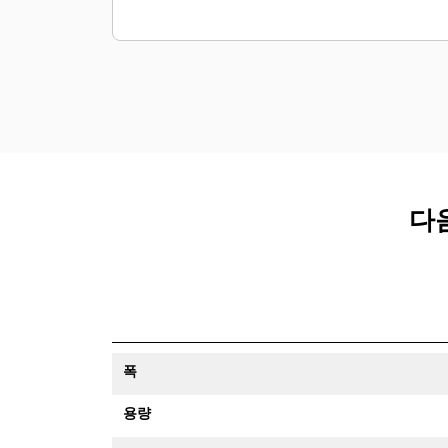
다음
폭
용량