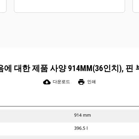
에 대한 제품 사양 914MM(36인치), 핀
cloud_download
print
다운로드
인쇄
914 mm
396.5 l