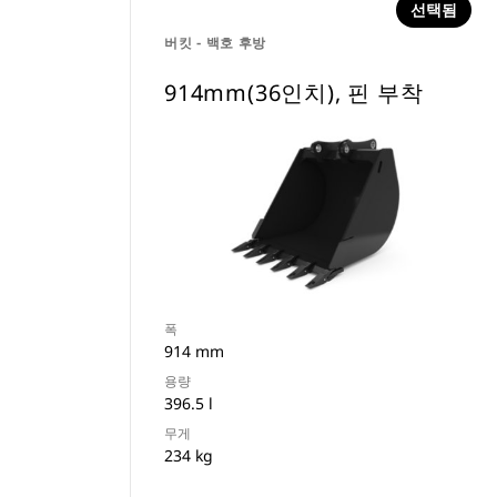
선택됨
버킷 - 백호 후방
914mm(36인치), 핀 부착
폭
914 mm
용량
396.5 l
무게
234 kg