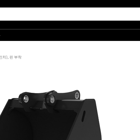
품
인치), 핀 부착