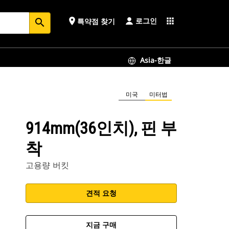
로그인
place
apps
특약점 찾기
search
Asia-한글
미국
미터법
914mm(36인치), 핀 부
착
고용량 버킷
견적 요청
지금 구매