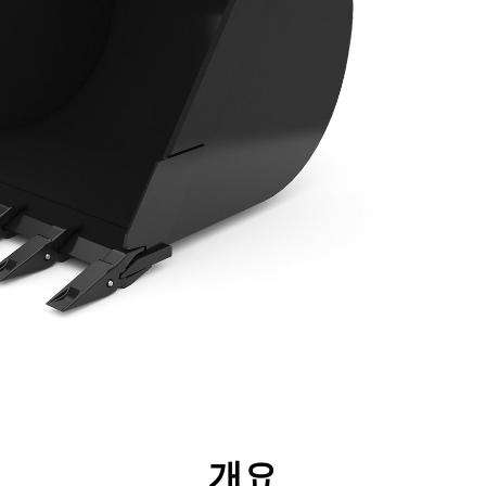
리후생
사양
툴
투어
개요