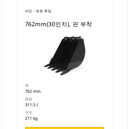
버킷 - 백호 후방
762mm(30인치), 핀 부착
폭
762 mm
용량
311.5 l
무게
211 kg