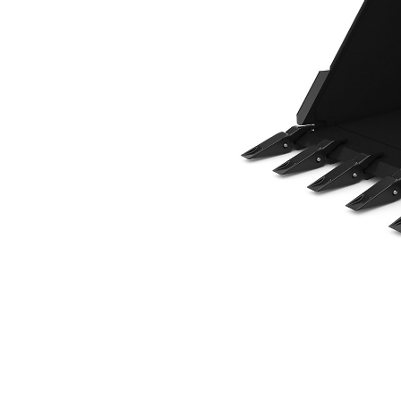
914mm(36인치), 핀 부착
복
모델 변경