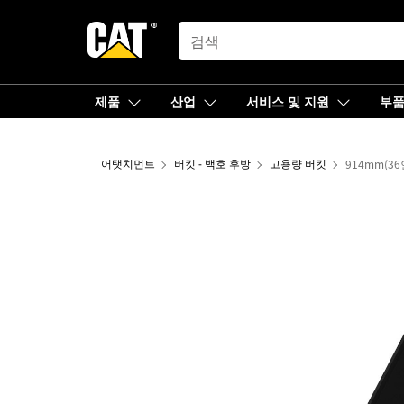
SEARCH
제품
산업
서비스 및 지원
부
어탯치먼트
버킷 - 백호 후방
고용량 버킷
914mm(36