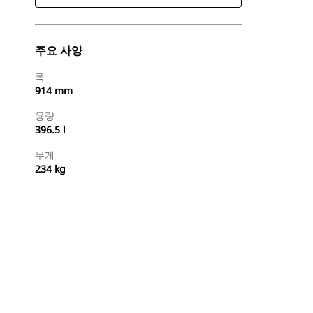
주요 사양
폭
914 mm
용량
396.5 l
무게
234 kg
지금 구매
견적 요청