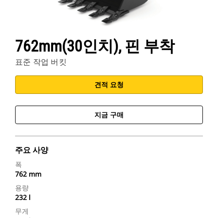
762mm(30인치), 핀 부착
표준 작업 버킷
견적 요청
지금 구매
주요 사양
폭
762 mm
용량
232 l
무게