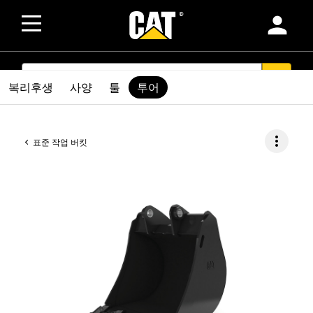
person
SEARCH
search
복리후생
사양
툴
투어
more_vert
표준 작업 버킷