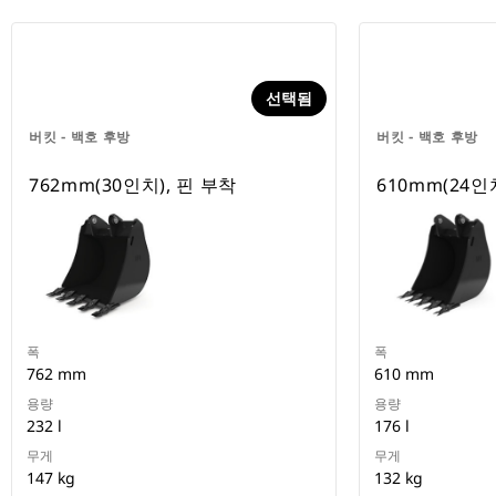
선택됨
버킷 - 백호 후방
버킷 - 백호 후방
762mm(30인치), 핀 부착
610mm(24인
폭
폭
762 mm
610 mm
용량
용량
232 l
176 l
무게
무게
147 kg
132 kg