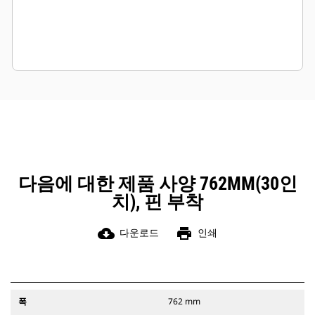
다음에 대한 제품 사양 762MM(30인
치), 핀 부착
cloud_download
print
다운로드
인쇄
폭
762 mm