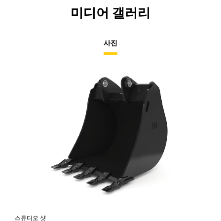
미디어 갤러리
사진
스튜디오 샷
전