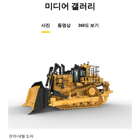
미디어 갤러리
사진
동영상
360도 보기
D10 대형 도저
D1