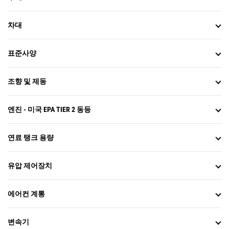
차대
표준사양
조향 및 제동
엔진 - 미국 EPA TIER 2 동등
연료 탱크 용량
유압 제어장치
에어컨 계통
변속기