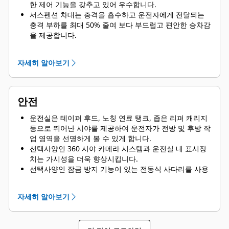
한 제어 기능을 갖추고 있어 우수합니다.
서스펜션 차대는 충격을 흡수하고 운전자에게 전달되는
충격 부하를 최대 50% 줄여 보다 부드럽고 편안한 승차감
을 제공합니다.
자동 온도 제어 계통은 난방 및 에어컨 제어장치를 자동으
로 조절하여 하루 종일 온도를 일정하게 유지해줍니다.
자세히 알아보기
손쉬운 전자식 조향, 리퍼 및 도저 제어에 쉽게 접근할 수
있으며 확실하고 정밀하게 조작할 수 있습니다.
안전
운전실은 테이퍼 후드, 노칭 연료 탱크, 좁은 리퍼 캐리지
등으로 뛰어난 시야를 제공하여 운전자가 전방 및 후방 작
업 영역을 선명하게 볼 수 있게 합니다.
선택사양인 360 시야 카메라 시스템과 운전실 내 표시장
치는 가시성을 더욱 향상시킵니다.
선택사양인 잠금 방지 기능이 있는 전동식 사다리를 사용
하여 더 원활하게 장비를 타고 내릴 수 있습니다.
지면 접근, 전방 힌지 운전실 도어, 제거된 리프트 실린더
자세히 알아보기
그리스 주입 지점 및 힌지형 벨리 보호대의 보조 유지 장
치로 서비스 담당자에게 더 안전한 환경을 제공합니다.