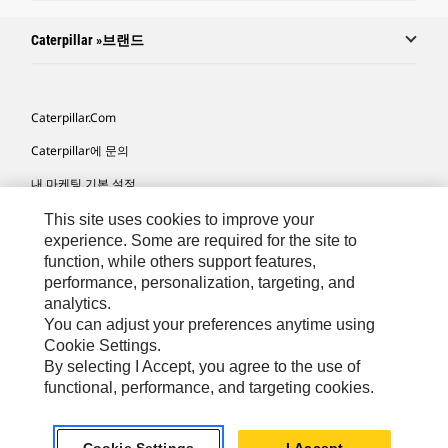
Caterpillar »브랜드
Caterpillar.com
Caterpillar에 문의
내 마케팅 기본 설정
사이트 맵
This site uses cookies to improve your
experience. Some are required for the site to
Cookie Settings
function, while others support features,
performance, personalization, targeting, and
법적 고지
analytics.
개인정보취급방침
You can adjust your preferences anytime using
Cookie Settings.
위치정보 이용약관
By selecting I Accept, you agree to the use of
functional, performance, and targeting cookies.
KR - Korean
© 2026 Caterpillar. 판권 소유