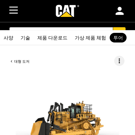
person
SEARCH
search
사양
기술
제품 다운로드
가상 제품 체험
투어
more_vert
대형 도저