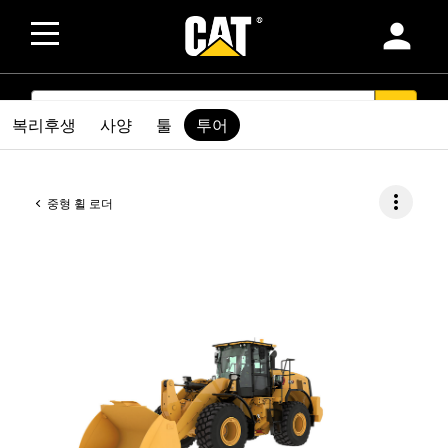
person
SEARCH
search
복리후생
사양
툴
투어
more_vert
중형 휠 로더