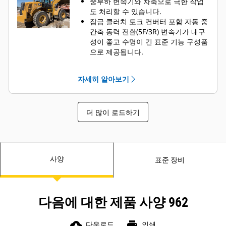
세스를 통해 최고의 안정성과 가동 시
중부하 변속기와 차축으로 극한 작업
운전자는 온보드 QR 코드*를 사용하
간을 보장합니다.
도 처리할 수 있습니다.
여 교육 동영상과 기능 가이드를 즉시
.
잠금 클러치 토크 컨버터 포함 자동 중
확인할 수 있습니다.
간축 동력 전환(5F/3R) 변속기가 내구
성이 좋고 수명이 긴 표준 기능 구성품
으로 제공됩니다.
키드니 루프 여과가 추가로 이루어지
는 완전 흐름 유압 여과 계통으로 유압
자세히 알아보기
계통의 신뢰성을 보강하고 구성품 수
명을 늘렸습니다.
작동 기구 펌프가 낮은 엔진 속도에서
더 많이 로드하기
의 흐름 속도를 높이고 유압 반응을 개
선합니다.
사양
표준 장비
다음에 대한 제품 사양 962
cloud_download
print
다운로드
인쇄