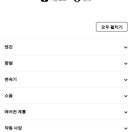
모두 펼치기
엔진
중량
변속기
소음
에어컨 계통
작동 사양