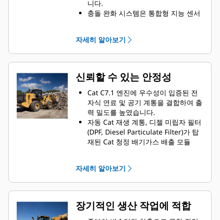
니다.
충돌 완화 시스템은 통합형 지능 센서
배열을 활용하여 후방 충돌 경고, 사람
감지, 동작 억제, 자동 비상 제동 기능
자세히 알아보기
을 제공합니다.또한, VisionLink™를
통해 이벤트 데이터와 안전 추세를 확
인할 수 있습니다.
Cat Advanced Payload는 보다 높은
신뢰할 수 있는 안정성
제어력과 효율성을 제공합니다. 레시
피 모드는 정확한 자재 혼합을 보장하
Cat C7.1 엔진에 우수성이 입증된 전
며, 확장된 분할 모드는 적재 추적을
자식 연료 및 공기 계통을 결합하여 출
간소화하여 생산성을 높이고 오류를
력 밀도를 높였습니다.
줄입니다.
자동 Cat 재생 계통, 디젤 미립자 필터
싱글 라이프 커팅 엣지 GET은 안정적
(DPF, Diesel Particulate Filter)가 탑
인 성능을 제공하고 가동 중단 시간을
재된 Cat 청정 배기가스 배출 모듈
줄여 교체 횟수를 줄이고 유지보수 비
(CEM, Clean Emissions Module), 디
용을 절감하면서 생산성을 극대화할
젤 배기 유체(DEF, Diesel Exhaust
자세히 알아보기
수 있도록 돕습니다.
Fluid) 탱크와 펌프를 장착했습니다.
Auto Set Tires 기능이 개선되어 장비
전기 연료 공급 펌프와 연료/수분 분리
설정을 계속 간소화하고 최적 성능을
기, 2차 연료 필터가 장착되어 있습니
보장합니다. 이를 통해 시간을 절약하
다.
장기적인 생산 작업에 적합
고 마모를 줄여 보다 부드럽고 효율적
철저한 구성품 설계와 장비 검증 프로
인 운용이 가능합니다.