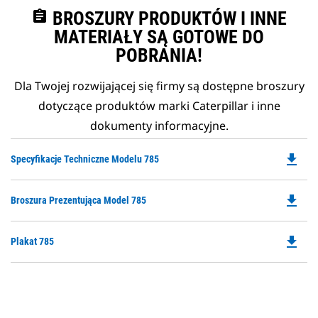
assignment
BROSZURY PRODUKTÓW I INNE
MATERIAŁY SĄ GOTOWE DO
POBRANIA!
Dla Twojej rozwijającej się firmy są dostępne broszury
dotyczące produktów marki Caterpillar i inne
dokumenty informacyjne.
file_download
Do
Specyfikacje Techniczne Modelu 785
P
O
file_download
Do
Broszura Prezentująca Model 785
in
P
a
O
N
file_download
Do
Plakat 785
in
Ta
P
a
O
N
in
Ta
a
N