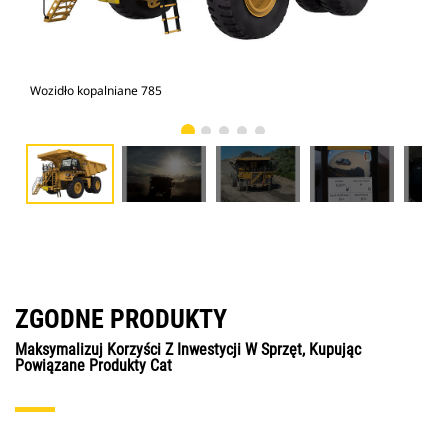
Wozidło kopalniane 785
Woz
ZGODNE PRODUKTY
Maksymalizuj Korzyści Z Inwestycji W Sprzęt, Kupując
Powiązane Produkty Cat