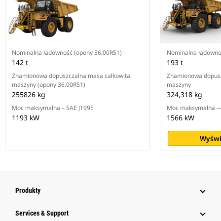
Nominalna ładowność (opony 36.00R51)
Nominalna ładown
142 t
193 t
Znamionowa dopuszczalna masa całkowita
Znamionowa dopusz
maszyny (opony 36.00R51)
maszyny
255826 kg
324,318 kg
Moc maksymalna – SAE J1995
Moc maksymalna —
1193 kW
1566 kW
Wyświ
Produkty
Services & Support