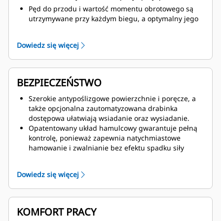
Pęd do przodu i wartość momentu obrotowego są
utrzymywane przy każdym biegu, a optymalny jego
wybór powoduje szybsze przyspieszenie.
Model 785 dysponuje opcjonalnymi większymi
Dowiedz się więcej
oponami, przewidzianymi do długich płaskich dróg
przejazdowych, które poprawiają o 6% wskaźnik
TKPH / TMPH (tonokilometry na godzinę / tonomile
na godzinę), co pozwala osiągać wyższe prędkości i
BEZPIECZEŃSTWO
mocniej załadować wozidło.
Rozwiązania zwiększające wydajność, takie jak układ
Szerokie antypoślizgowe powierzchnie i poręcze, a
Hill Assist z zabezpieczeniem przed staczaniem,
także opcjonalna zautomatyzowana drabinka
ulepszony układ przeciwpoślizgowy, układ
dostępowa ułatwiają wsiadanie oraz wysiadanie.
dynamicznej kontroli stabilności jazdy (DSC), układ
Opatentowany układ hamulcowy gwarantuje pełną
zapobiegający blokowaniu kół podczas hamowania
kontrolę, ponieważ zapewnia natychmiastowe
(ABS), ograniczenie prędkości maszyny oraz
hamowanie i zwalnianie bez efektu spadku siły
tempomat, zwiększają prędkość reakcji i precyzję
hamowania.
sterowania, a jednocześnie skracają czasy trwania
Kamera dookólna, umożliwiająca obserwowanie
Dowiedz się więcej
cyklu i zmniejszają zmęczenie operatora.
otoczenia z lotu ptaka, zapewnia zwiększoną
widoczność.
System Cat MineStar™ Object Detection wykorzystuje
radar i kamery, aby ostrzegać operatora przed
KOMFORT PRACY
lekkimi pojazdami lub nieruchomymi przeszkodami