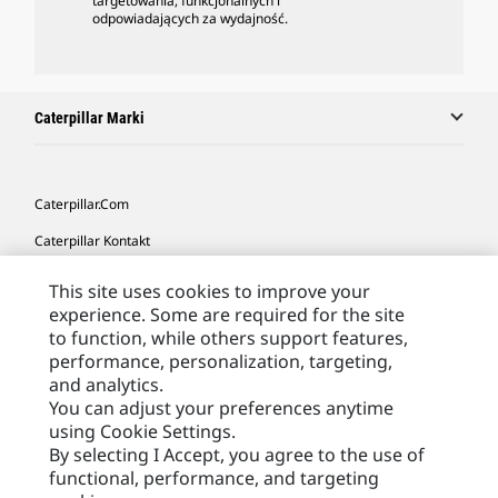
targetowania, funkcjonalnych i
odpowiadających za wydajność.
Caterpillar Marki
Caterpillar.com
Caterpillar Kontakt
Caterpillar Kontakt
This site uses cookies to improve your
experience. Some are required for the site
Moje Preferencje Marketingowe
to function, while others support features,
Site Map
performance, personalization, targeting,
and analytics.
Cookie Settings
You can adjust your preferences anytime
Legal
using Cookie Settings.
By selecting I Accept, you agree to the use of
Privacy
functional, performance, and targeting