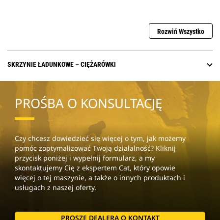
Rozwiń Wszystko
SKRZYNIE ŁADUNKOWE – CIĘŻARÓWKI
PROŚBA O KONSULTACJĘ
Czy chcesz dowiedzieć się więcej o tym, jak możemy
pomóc zoptymalizować Twoją działalność? Kliknij
przycisk poniżej i wypełnij formularz, a my
skontaktujemy Cię z ekspertem Cat, który opowie
więcej o tej maszynie, a także o innych produktach i
usługach z naszej oferty.
PROSZĘ DEALERA O KONTAKT