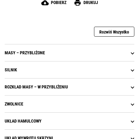
poziomu szarpnięć podczas zmiany biegów, co jest
cloud_download
print
POBIERZ
DRUKUJ
zaletą systemu sterowania APECS.
Rozwiń Wszystko
MASY – PRZYBLIŻONE
SILNIK
ROZKŁAD MASY – W PRZYBLIŻENIU
ZWOLNICE
UKŁAD HAMULCOWY
UKŁAD WYWROTU SKRZYNI