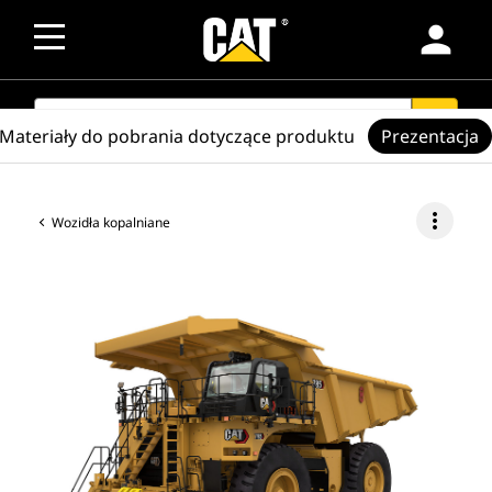
person
SEARCH
search
Materiały do pobrania dotyczące produktu
Prezentacja
more_vert
Wozidła kopalniane