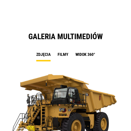
Ta
GALERIA MULTIMEDIÓW
ZDJĘCIA
FILMY
WIDOK 360°