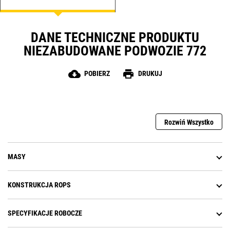
podwozi do potrzeb użytkowników
pojazdów serwisowych. A wszystko
to za pośrednictwem lokalnego
DANE TECHNICZNE PRODUKTU
dealera Cat, aby zapewnić
NIEZABUDOWANE PODWOZIE 772
najlepsze rozwiązanie dla Twojego
przedsiębiorstwa.
cloud_download
print
POBIERZ
DRUKUJ
Rozwiń Wszystko
MASY
KONSTRUKCJA ROPS
SPECYFIKACJE ROBOCZE