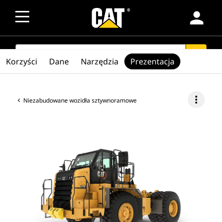
person
SEARCH
search
Korzyści
Dane
Narzędzia
Prezentacja
more_vert
Niezabudowane wozidła sztywnoramowe