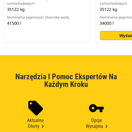
samochodowych
samochodowych
35122 kg
35122 kg
Nominalna pojemność zbiornika wody
Nominalna pojemno
41500 l
34000 l
Wyświ
Narzędzia I Pomoc Ekspertów Na
Każdym Kroku
Aktualne
Opcje
Oferty
Wynajmu