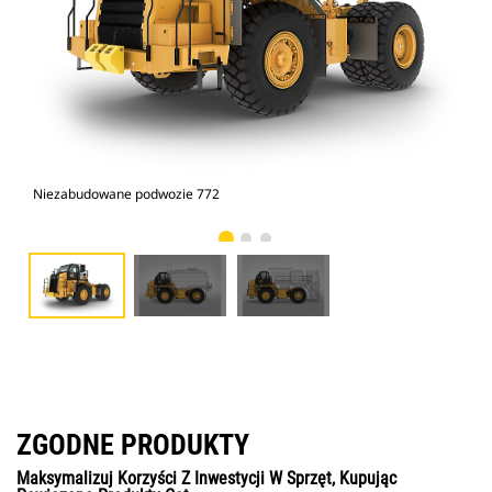
Niezabudowane podwozie 772
Cys
ZGODNE PRODUKTY
Maksymalizuj Korzyści Z Inwestycji W Sprzęt, Kupując