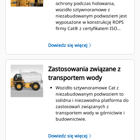
ochrony podczas holowania,
wozidło sztywnoramowe z
niezabudowanym podwoziem jest
wyposażone w konstrukcję ROPS
firmy Cat® z certyfikatem ISO
3471.
Dowiedz się więcej
Zastosowania związane z
transportem wody
Wozidło sztywnoramowe Cat z
niezabudowanym podwoziem to
solidna i niezawodna platforma do
zastosowań związanych z
transportem wody w górnictwie i
budownictwie.
Niezabudowane podwozie wozidła
sztywnoramowego to idealne
Dowiedz się więcej
rozwiązanie do zastosowań