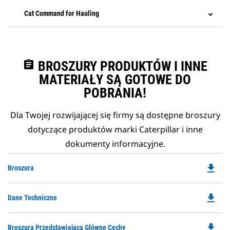
Cat Command for Hauling
assignment
BROSZURY PRODUKTÓW I INNE
MATERIAŁY SĄ GOTOWE DO
POBRANIA!
Dla Twojej rozwijającej się firmy są dostępne broszury
dotyczące produktów marki Caterpillar i inne
dokumenty informacyjne.
file_download
Do
Broszura
P
O
file_download
Do
Dane Techniczne
in
P
a
O
N
file_download
Do
Broszura Przedstawiająca Główne Cechy
in