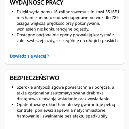
WYDAJNOŚĆ PRACY
Dzięki wydajnemu 16-cylindrowemu silnikowi 3516E i
mechanicznemu układowi napędowemu wozidło 789
osiąga większą prędkość przy pokonywaniu
wzniesień niż konkurencyjne pojazdy.
Dostępne opcjonalnie opony pozwalają korzystać z
zalet szybszej jazdy, szczególnie na długich płaskich
drogach dojazdowych.
Ze względu na większą ciągłość momentu
Dowiedz się więcej
obrotowego i siły napędowej przenoszonej na koła
strategia sterowania elektronicznego (APECS)
pozwala skrócić czas trwania cyklu oraz zwiększyć
przyspieszenie.
BEZPIECZEŃSTWO
Wozidło 789 ma mniejszą masę własną niż
konkurencyjne maszyny, co pozwala na
Szerokie antypoślizgowe powierzchnie i poręcze, a
transportowanie większych ilości materiału, a tym
także opcjonalna zautomatyzowana drabinka
samym zapewnia niższy koszt w przeliczeniu na
dostępowa ułatwiają wsiadanie oraz wysiadanie.
tonę.
Opatentowany układ hamulcowy gwarantuje pełną
Rozwiązania zwiększające wydajność, takie jak układ
kontrolę, ponieważ zapewnia natychmiastowe
Hill Assist z zabezpieczeniem przed staczaniem,
hamowanie i zwalnianie bez efektu spadku siły
ulepszony układ przeciwpoślizgowy, układ
hamowania.
dynamicznej kontroli stabilności jazdy (DSC), układ
Szerokokątne lusterka oraz kamera dookólna,