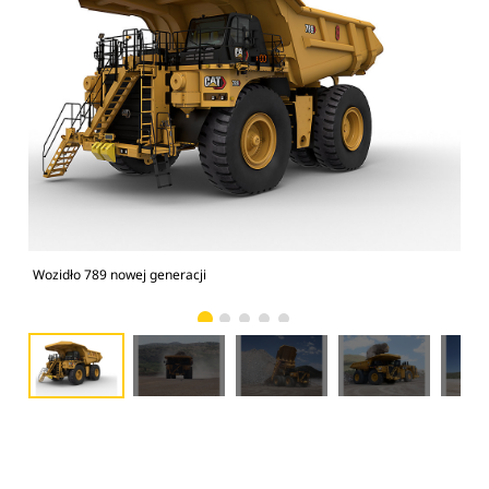
Wozidło 789 nowej generacji
Woz