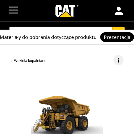
person
SEARCH
search
Materiały do pobrania dotyczące produktu
Prezentacja
more_vert
Wozidła kopalniane