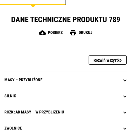
czteropunktowego pasa bezpieczeństwa, zapewnia
możliwość pochylenia i wydłużenia podparcia ud,
ma pneumatycznie regulowane podparcia boczne i
DANE TECHNICZNE PRODUKTU 789
lędźwiowe oraz ogrzewane i chłodzone poduszki.
cloud_download
print
POBIERZ
DRUKUJ
Rozwiń Wszystko
MASY – PRZYBLIŻONE
SILNIK
ROZKŁAD MASY – W PRZYBLIŻENIU
ZWOLNICE