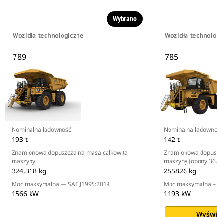
Wybrano
Wozidła technologiczne
Wozidła technolo
789
785
Nominalna ładowność
Nominalna ładowno
193 t
142 t
Znamionowa dopuszczalna masa całkowita
Znamionowa dopusz
maszyny
maszyny (opony 36
324,318 kg
255826 kg
Moc maksymalna — SAE J1995:2014
Moc maksymalna – 
1566 kW
1193 kW
Wyświ