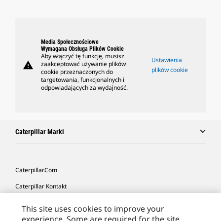
Media Społecznościowe
Wymagana Obsługa Plików Cookie
Aby włączyć tę funkcję, musisz
Ustawienia
warning
zaakceptować używanie plików
plików cookie
cookie przeznaczonych do
targetowania, funkcjonalnych i
odpowiadających za wydajność.
Caterpillar Marki
Caterpillar.com
Caterpillar Kontakt
Caterpillar Kontakt
This site uses cookies to improve your
experience. Some are required for the site
Moje Preferencje Marketingowe