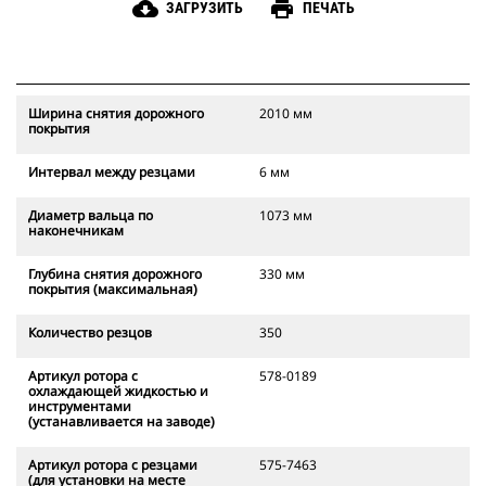
cloud_download
print
ЗАГРУЗИТЬ
ПЕЧАТЬ
Ширина снятия дорожного
2010 мм
покрытия
Интервал между резцами
6 мм
Диаметр вальца по
1073 мм
наконечникам
Глубина снятия дорожного
330 мм
покрытия (максимальная)
Количество резцов
350
Артикул ротора с
578-0189
охлаждающей жидкостью и
инструментами
(устанавливается на заводе)
Артикул ротора с резцами
575-7463
(для установки на месте