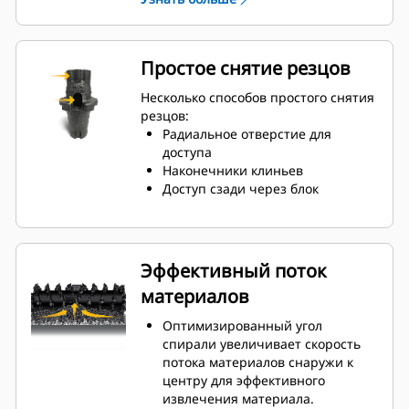
деталях или затяжке.
Износное кольцо 20 мм на 66%
длиннее, чем у держателей
роторов серии G.
Простое снятие резцов
Конструкция держателя,
препятствующая вращению,
Несколько способов простого снятия
обеспечивает правильное
резцов:
положение для предотвращения
Радиальное отверстие для
износа блоков и держателей.
доступа
Вода может проникать через
Наконечники клиньев
радиальное отверстие
Доступ сзади через блок
держателя, способствуя
вращению зуба для
равномерного износа резца.
Доступны держатели для резцов
Эффективный поток
с размерами хвостовика 20, 22 и
материалов
25 мм для различных рабочих
задач.
Оптимизированный угол
спирали увеличивает скорость
потока материалов снаружи к
центру для эффективного
извлечения материала.