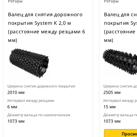
Роторы
Роторы
Валец для снятия дорожного
Валец для с
покрытия System K 2,0 м
покрытия Sys
(расстояние между резцами 6
(расстояние
мм)
мм)
Ширина снятия дорожного покрытия
Ширина снятия д
2010 мм
2505 мм
Интервал между резцами
Интервал между 
6 мм
15 мм
Диаметр вальца по наконечникам
Диаметр вальца п
1073 мм
1073 мм
Просм