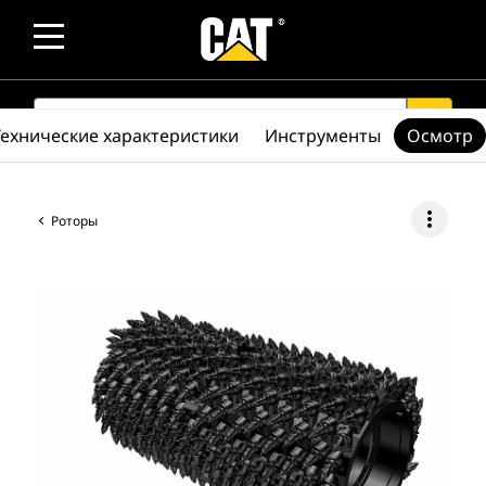
SEARCH
search
Технические характеристики
Инструменты
Осмотр
more_vert
Роторы