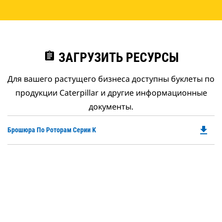
assignment
ЗАГРУЗИТЬ РЕСУРСЫ
Для вашего растущего бизнеса доступны буклеты по
продукции Caterpillar и другие информационные
документы.
file_download
Do
Брошюра По Роторам Серии K
P
O
in
a
N
Ta