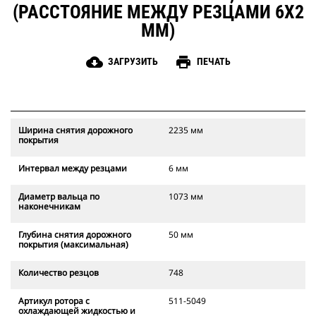
(РАССТОЯНИЕ МЕЖДУ РЕЗЦАМИ 6Х2
ММ)
cloud_download
print
ЗАГРУЗИТЬ
ПЕЧАТЬ
Ширина снятия дорожного
2235 мм
покрытия
Интервал между резцами
6 мм
Диаметр вальца по
1073 мм
наконечникам
Глубина снятия дорожного
50 мм
покрытия (максимальная)
Количество резцов
748
Артикул ротора с
511-5049
охлаждающей жидкостью и