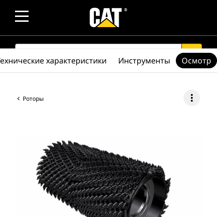
SEARCH
search
Технические характеристики
Инструменты
Осмотр
more_vert
Роторы