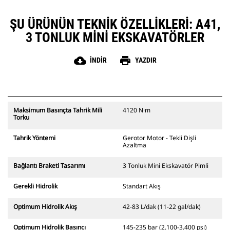
ŞU ÜRÜNÜN TEKNIK ÖZELLIKLERI: A41,
3 TONLUK MINI EKSKAVATÖRLER
cloud_download
print
İNDIR
YAZDIR
Maksimum Basınçta Tahrik Mili
4120 N·m
Torku
Tahrik Yöntemi
Gerotor Motor - Tekli Dişli
Azaltma
Bağlantı Braketi Tasarımı
3 Tonluk Mini Ekskavatör Pimli
Gerekli Hidrolik
Standart Akış
Optimum Hidrolik Akış
42-83 L/dak (11-22 gal/dak)
Optimum Hidrolik Basıncı
145-235 bar (2.100-3.400 psi)