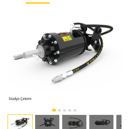
Stüdyo Çekimi
Önd