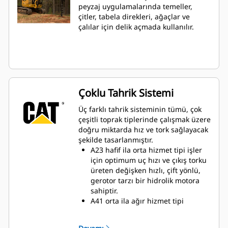
peyzaj uygulamalarında temeller,
çitler, tabela direkleri, ağaçlar ve
çalılar için delik açmada kullanılır.
Çoklu Tahrik Sistemi
Üç farklı tahrik sisteminin tümü, çok
çeşitli toprak tiplerinde çalışmak üzere
doğru miktarda hız ve tork sağlayacak
şekilde tasarlanmıştır.
A23 hafif ila orta hizmet tipi işler
için optimum uç hızı ve çıkış torku
üreten değişken hızlı, çift yönlü,
gerotor tarzı bir hidrolik motora
sahiptir.
A41 orta ila ağır hizmet tipi
uygulamalarda optimum uç hızı ve
çıkış torku için bir planet dişli