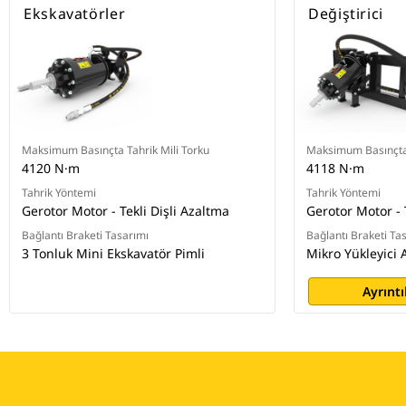
Ekskavatörler
Değiştirici
Maksimum Basınçta Tahrik Mili Torku
Maksimum Basınçta 
4120 N·m
4118 N·m
Tahrik Yöntemi
Tahrik Yöntemi
Gerotor Motor - Tekli Dişli Azaltma
Gerotor Motor - 
Bağlantı Braketi Tasarımı
Bağlantı Braketi Ta
3 Tonluk Mini Ekskavatör Pimli
Mikro Yükleyici 
Ayrıntı