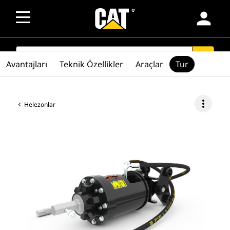
person
SEARCH
search
Avantajları
Teknik Özellikler
Araçlar
Tur
more_vert
Helezonlar