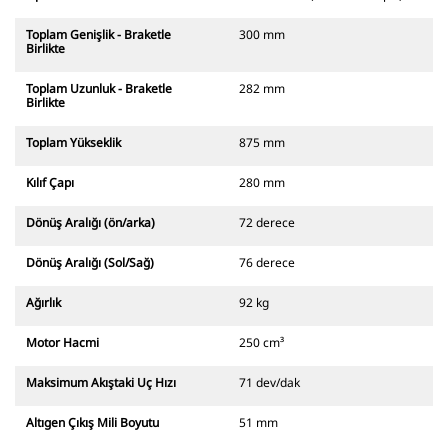
Toplam Genişlik - Braketle
300 mm
Birlikte
Toplam Uzunluk - Braketle
282 mm
Birlikte
Toplam Yükseklik
875 mm
Kılıf Çapı
280 mm
Dönüş Aralığı (ön/arka)
72 derece
Dönüş Aralığı (Sol/Sağ)
76 derece
Ağırlık
92 kg
Motor Hacmi
250 cm³
Maksimum Akıştaki Uç Hızı
71 dev/dak
Altıgen Çıkış Mili Boyutu
51 mm