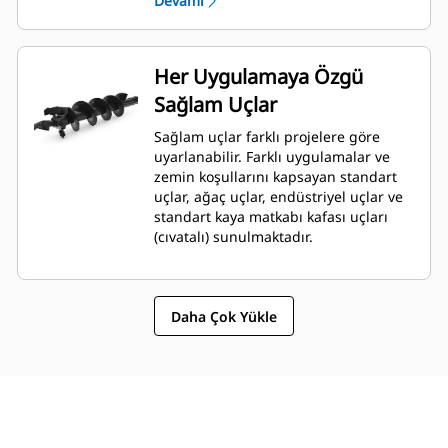
Devamı
kutusuna monte edilen değişken
hızlı, çift yönlü, tek indirgemeli
planet tahrikli gerotor tarzı bir
hidrolik motora sahiptir.
Her Uygulamaya Özgü
A68 orta ila ağır hizmet tipi, yüksek
Sağlam Uçlar
performanslı delme ihtiyaçlarında
optimum uç hızı ve çıkış torku için
Sağlam uçlar farklı projelere göre
bir planet dişli kutusuna monte
uyarlanabilir. Farklı uygulamalar ve
edilen değişken hızlı, çift yönlü,
zemin koşullarını kapsayan standart
çift indirgemeli planet tahrikli bir
uçlar, ağaç uçlar, endüstriyel uçlar ve
hidrolik dişli motoruna sahiptir.
standart kaya matkabı kafası uçları
(cıvatalı) sunulmaktadır.
Daha Çok Yükle