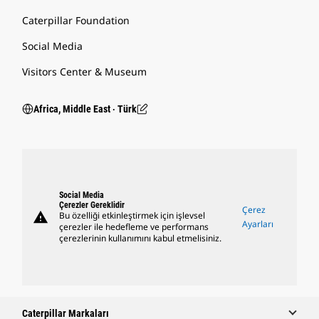
Caterpillar Foundation
Social Media
Visitors Center & Museum
Africa, Middle East ‧ Türk
Social Media
Çerezler Gereklidir
Çerez
warning
Bu özelliği etkinleştirmek için işlevsel
Ayarları
çerezler ile hedefleme ve performans
çerezlerinin kullanımını kabul etmelisiniz.
Caterpillar Markaları