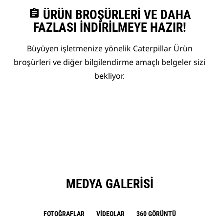
assignment
ÜRÜN BROŞÜRLERI VE DAHA
FAZLASI İNDIRILMEYE HAZIR!
Büyüyen işletmenize yönelik Caterpillar Ürün
broşürleri ve diğer bilgilendirme amaçlı belgeler sizi
bekliyor.
MEDYA GALERISI
FOTOĞRAFLAR
VIDEOLAR
360 GÖRÜNTÜ