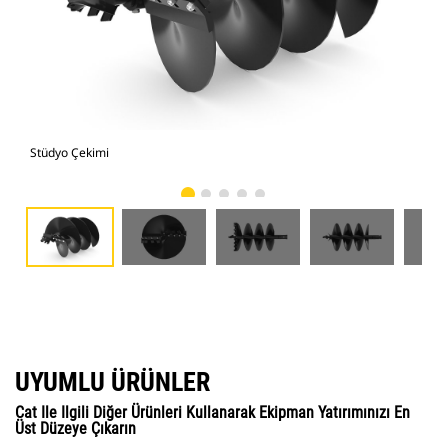
Stüdyo Çekimi
Önd
UYUMLU ÜRÜNLER
Cat Ile Ilgili Diğer Ürünleri Kullanarak Ekipman Yatırımınızı En
Üst Düzeye Çıkarın