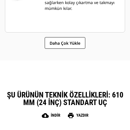
sağlarken kolay çıkartma ve takmayı
mümkün kılar.
Daha Çok Yükle
ŞU ÜRÜNÜN TEKNIK ÖZELLIKLERI: 610
MM (24 INÇ) STANDART UÇ
cloud_download
print
İNDIR
YAZDIR