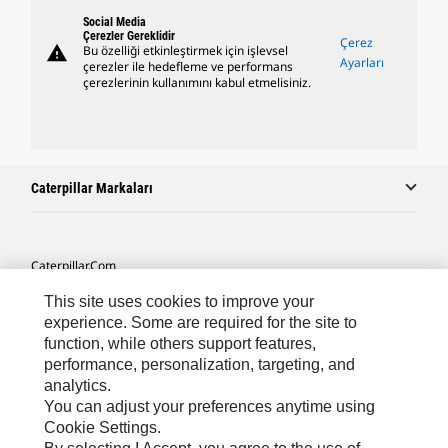
Social Media
Çerezler Gereklidir
Çerez
warning
Bu özelliği etkinleştirmek için işlevsel
Ayarları
çerezler ile hedefleme ve performans
çerezlerinin kullanımını kabul etmelisiniz.
Caterpillar Markaları
Caterpillar.com
Caterpillar Müşteri Hizmetleri Ve Iletişim
This site uses cookies to improve your
experience. Some are required for the site to
Site Haritası
function, while others support features,
performance, personalization, targeting, and
Cookie Settings
analytics.
Yasal
You can adjust your preferences anytime using
Cookie Settings.
Gizlilik