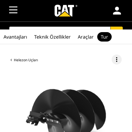
person
SEARCH
search
Avantajları
Teknik Özellikler
Araçlar
Tur
more_vert
Helezon Uçları