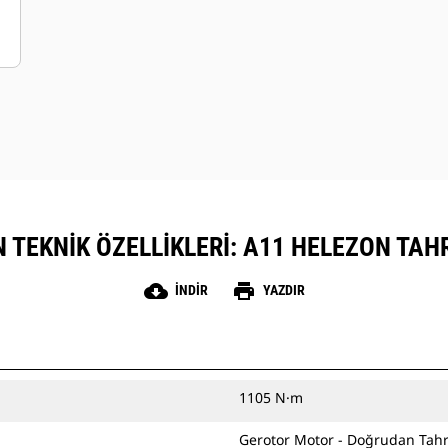
 TEKNIK ÖZELLIKLERI: A11 HELEZON TAHR
cloud_download
print
İNDIR
YAZDIR
1105 N·m
Gerotor Motor - Doğrudan Tahr