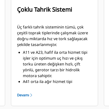
Çoklu Tahrik Sistemi
Üç farklı tahrik sisteminin tümü, çok
çeşitli toprak tiplerinde çalışmak üzere
doğru miktarda hız ve tork sağlayacak
şekilde tasarlanmıştır.
A11 ve A23, hafif ila orta hizmet tipi
işler için optimum uç hızı ve çıkış
torku üreten değişken hızlı, çift
yönlü, gerotor tarzı bir hidrolik
motora sahiptir.
A41 orta ila ağır hizmet tipi
uygulamalarda optimum uç hızı ve
çıkış torku için bir planet dişli
Devamı
kutusuna monte edilen değişken
hızlı, çift yönlü, tek indirgemeli planet