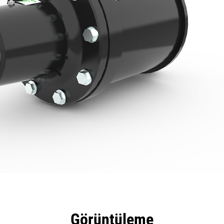
tajları
Teknik Özellikler
Araçlar
Tur
Görüntüleme