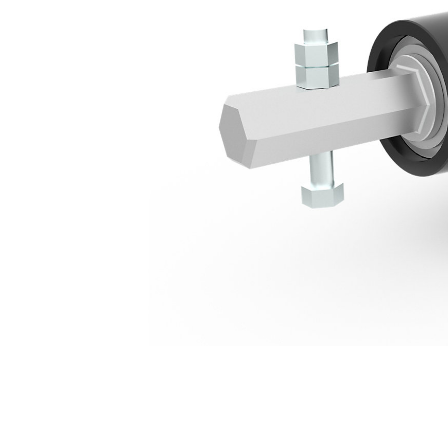
A11 Helezon Tahrik Ünitesi
Avan
Modeli Değiştirin