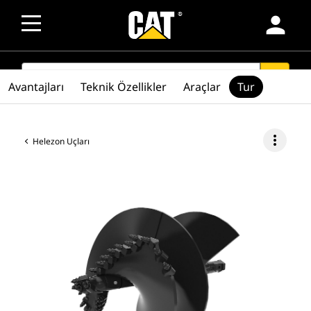
person
SEARCH
search
Avantajları
Teknik Özellikler
Araçlar
Tur
more_vert
Helezon Uçları