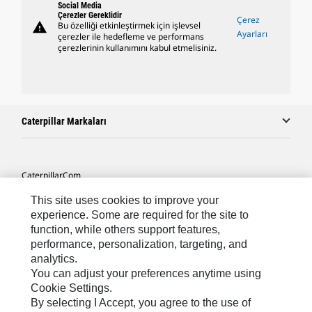
Social Media
Çerezler Gereklidir
Çerez
warning
Bu özelliği etkinleştirmek için işlevsel
Ayarları
çerezler ile hedefleme ve performans
çerezlerinin kullanımını kabul etmelisiniz.
Caterpillar Markaları
Caterpillar.com
Caterpillar Müşteri Hizmetleri Ve Iletişim
This site uses cookies to improve your
experience. Some are required for the site to
Site Haritası
function, while others support features,
performance, personalization, targeting, and
Cookie Settings
analytics.
Yasal
You can adjust your preferences anytime using
Cookie Settings.
Gizlilik
By selecting I Accept, you agree to the use of