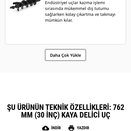
Endüstriyel uçlar kazma işlemi
sırasında mükemmel diş tutumu
sağlarken kolay çıkartma ve takmayı
mümkün kılar.
Daha Çok Yükle
ŞU ÜRÜNÜN TEKNIK ÖZELLIKLERI: 762
MM (30 INÇ) KAYA DELICI UÇ
cloud_download
print
İNDIR
YAZDIR