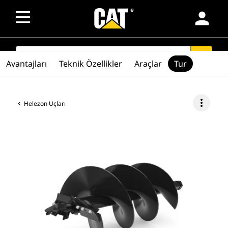
person
SEARCH
search
Avantajları
Teknik Özellikler
Araçlar
Tur
more_vert
Helezon Uçları