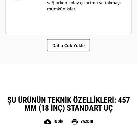
sağlarken kolay çıkartma ve takmayı
mümkün kılar.
Daha Çok Yükle
ŞU ÜRÜNÜN TEKNIK ÖZELLIKLERI: 457
MM (18 INÇ) STANDART UÇ
cloud_download
print
İNDIR
YAZDIR