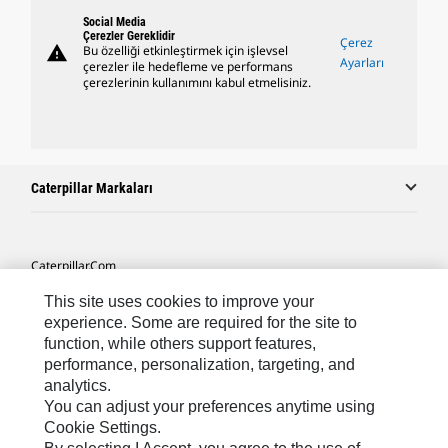
Social Media
Çerezler Gereklidir
Çerez
warning
Bu özelliği etkinleştirmek için işlevsel
Ayarları
çerezler ile hedefleme ve performans
çerezlerinin kullanımını kabul etmelisiniz.
Caterpillar Markaları
Caterpillar.com
Caterpillar Müşteri Hizmetleri Ve Iletişim
This site uses cookies to improve your
experience. Some are required for the site to
Site Haritası
function, while others support features,
performance, personalization, targeting, and
Cookie Settings
analytics.
Yasal
You can adjust your preferences anytime using
Cookie Settings.
Gizlilik