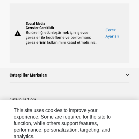
Social Media
Çerezler Gereklidir
Çerez
warning
Bu özelliği etkinleştirmek için işlevsel
Ayarları
çerezler ile hedefleme ve performans
çerezlerinin kullanımını kabul etmelisiniz.
Caterpillar Markaları
Caterpillar.com
Caterpillar Müşteri Hizmetleri Ve Iletişim
This site uses cookies to improve your
experience. Some are required for the site to
Site Haritası
function, while others support features,
performance, personalization, targeting, and
Cookie Settings
analytics.