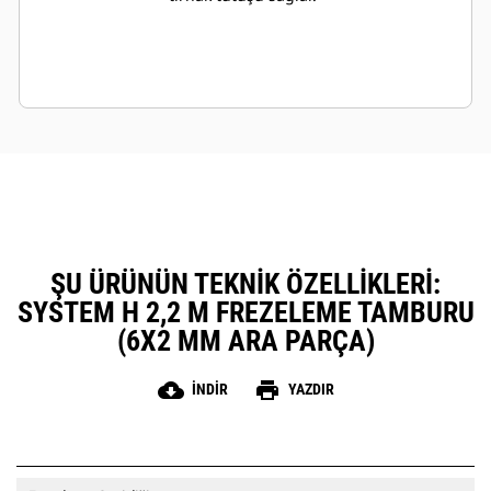
ŞU ÜRÜNÜN TEKNIK ÖZELLIKLERI:
SYSTEM H 2,2 M FREZELEME TAMBURU
(6X2 MM ARA PARÇA)
cloud_download
print
İNDIR
YAZDIR