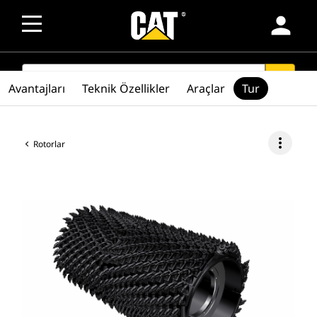
person
SEARCH
search
Avantajları
Teknik Özellikler
Araçlar
Tur
more_vert
Rotorlar