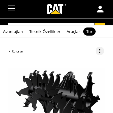
person
SEARCH
search
Avantajları
Teknik Özellikler
Araçlar
Tur
more_vert
Rotorlar