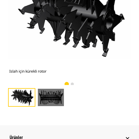
Islah için kürekli rotor
Isla
Ürünler