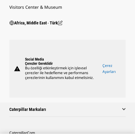
Visitors Center & Museum
Africa, Middle East ‧ Türk
Social Media
Çerezler Gereklidir
Çerez
warning
Bu özelliği etkinleştirmek için işlevsel
Ayarları
çerezler ile hedefleme ve performans
çerezlerinin kullanımını kabul etmelisiniz.
Caterpillar Markaları
Caterpillar.com