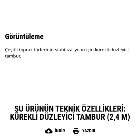
Görüntüleme
Çeşitli toprak türlerinin stabilizasyonu için kürekli düzleyici
tambur.
ŞU ÜRÜNÜN TEKNIK ÖZELLIKLERI:
KÜREKLI DÜZLEYICI TAMBUR (2,4 M)
cloud_download
print
İNDIR
YAZDIR